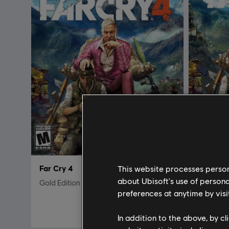
This website processes persona
Far Cry 4
Far Cry 
about Ubisoft's use of persona
Gold Edition
Standard 
preferences at anytime by visi
$59.99
In addition to the above, by c