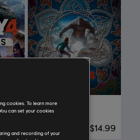
ing cookies. To learn more
DLC
Far Cry 4
 You can set your cookies
Valley of the Yetis
29.99
$14.99
haring and recording of your