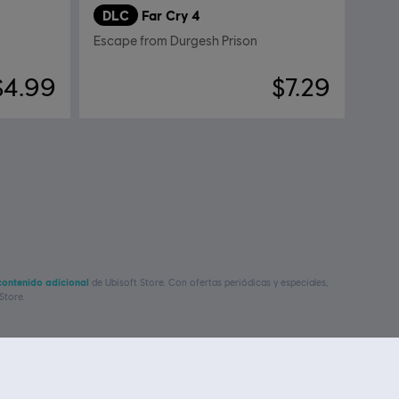
DLC
Far Cry 4
Escape from Durgesh Prison
$4.99
$7.29
contenido adicional
de Ubisoft Store. Con
ofertas periódicas y especiales,
Store.