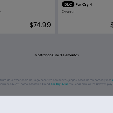
DLC
Far Cry 4
k
Overrun
$74.99
Mostrando
8
de
8
elementos
isfruta de la experiencia de juego definitiva con nuevos juegos, pases de temporada y más
uicias de Ubisoft, como
Assassin's Creed,
Far Cry
,
Anno
y muchas más. Antes Uplay y Uplay 