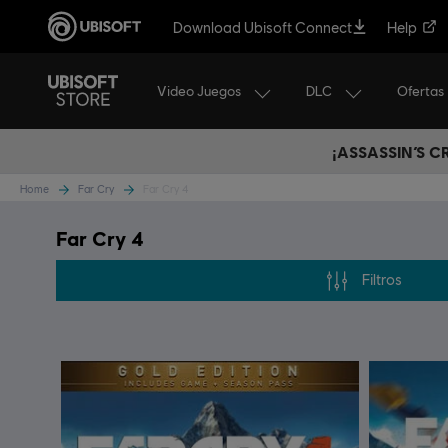
Download Ubisoft Connect
Help
Video Juegos
DLC
Ofertas
¡ASSASSIN’S 
Home
Far Cry
Far Cry 4
Far Cry 4
Filtros