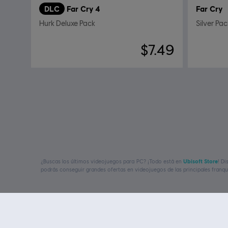
DLC
Far Cry 4
Far Cry
Hurk Deluxe Pack
Silver Pac
$7.49
¿Buscas los últimos videojuegos para PC? ¡Todo está en
Ubisoft Store
! D
podrás conseguir grandes ofertas en videojuegos de las principales franq