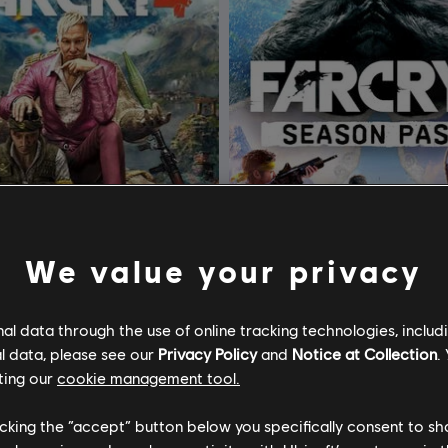
We value your privacy
l data through the use of online tracking technologies, includ
4
DLC
Far Cry 4
l data, please see our
Privacy Policy
and
Notice at Collection
.
Edition
Season Pass
ting our
cookie management tool.
$29.99
$
licking the “accept” button below you specifically consent to s