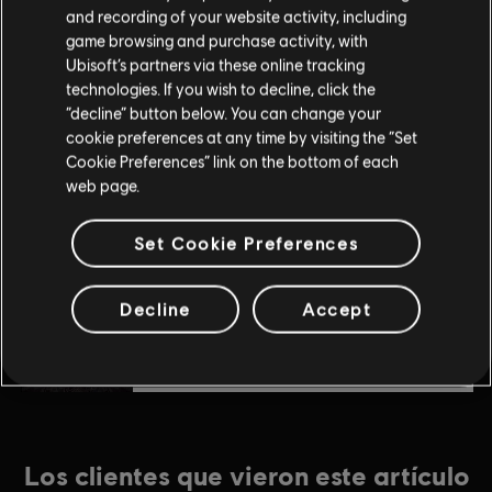
and recording of your website activity, including
Crytek’s original Far Cry directed by Cevat Yerli. Powered by
$4.99
game browsing and purchase activity, with
Crytek’s technology “CryEngine.”
Ubisoft’s partners via these online tracking
technologies. If you wish to decline, click the
“decline” button below. You can change your
DLC
Far Cry 4
cookie preferences at any time by visiting the “Set
Hurk Deluxe Pack
Cookie Preferences” link on the bottom of each
$7.49
web page.
Set Cookie Preferences
DLC
Far Cry 4
Escape from Durgesh Prison
Decline
Accept
$7.29
Los clientes que vieron este artículo