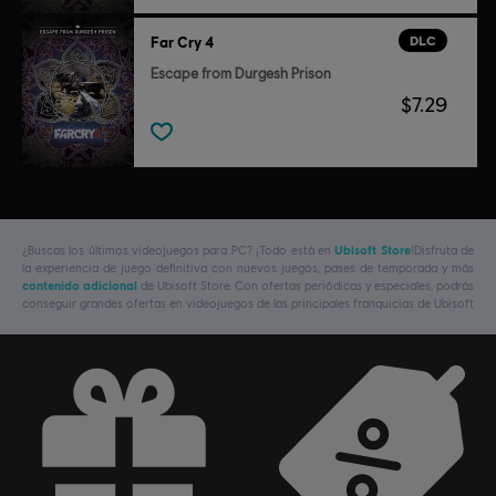
DLC
Far Cry 4
Escape from Durgesh Prison
$7.29
¿Buscas los últimos videojuegos para PC? ¡Todo está en
Ubisoft Store
!Disfruta de
la experiencia de juego definitiva con nuevos juegos, pases de temporada y más
contenido adicional
de Ubisoft Store. Con ofertas periódicas y especiales, podrás
conseguir grandes ofertas en videojuegos de las principales franquicias de Ubisoft