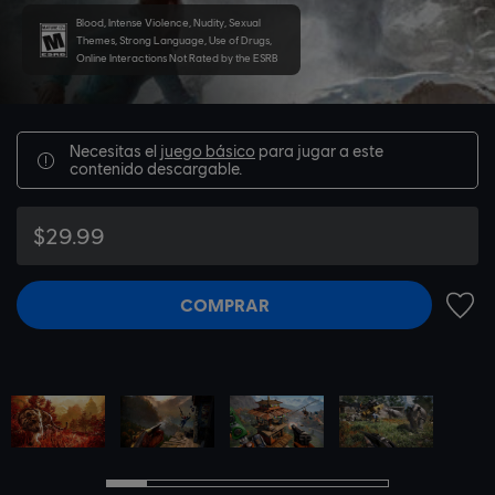
Blood, Intense Violence, Nudity, Sexual
Themes, Strong Language, Use of Drugs,
Online Interactions Not Rated by the ESRB
Necesitas el
juego básico
para jugar a este
contenido descargable.
$29.99
COMPRAR
AÑADI