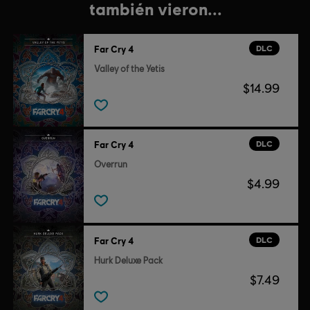
también vieron...
DLC
Far Cry 4
Valley of the Yetis
$14.99
DLC
Far Cry 4
Overrun
$4.99
DLC
Far Cry 4
Hurk Deluxe Pack
$7.49