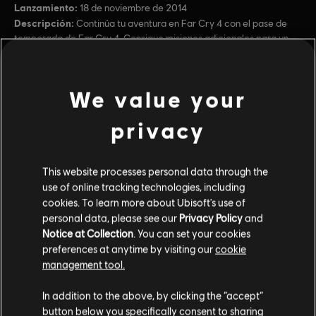
Lanzamiento:
18 de noviembre de 2014
Descripción:
Continúa tu aventura en Far Cry 4 con el pase de
temporada de Far Cry 4. Consigue misiones adicionales para un
jugador, armas especiales, ¡y mucho más!
Clasificación por edad :
Blood, Intense Violence, Nudity, Sexual Themes, Strong
We value your
Language, Use of Drugs, Online Interactions Not Rated
ver más
by the ESRB
privacy
Género:
Shooter
Contenido adicional
Activación:
Añadido automáticamente a la biblioteca de Uplay
This website processes personal data through the
Condiciones del PC:
Necesitas una cuenta Ubisoft e instalar la
use of online tracking technologies, including
DLC
Far Cry 4
aplicación Ubisoft Connect para jugar este contenido.
cookies. To learn more about Ubisoft's use of
Multijugador:
Sí
Valley of the Yetis
personal data, please see our
Privacy Policy
and
Notice at Collection
. You can set your cookies
$14.99
Un jugador:
Sí
preferences at anytime by visiting our
cookie
management tool.
© 2015 Ubisoft Entertainment. All Rights Reserved. Far Cry,
DLC
Far Cry 4
In addition to the above, by clicking the “accept”
Ubisoft, and the Ubisoft logo are trademarks of Ubisoft
button below you specifically consent to sharing
Entertainment in the US and/or other countries. Based on
Overrun