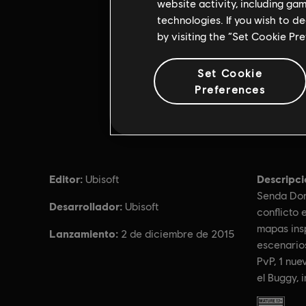
website activity, including ga
technologies. If you wish to d
by visiting the “Set Cookie Pr
Set Cookie
Preferences
Editor:
Descripci
Ubisoft
Senda Dor
Desarrollador:
Ubisoft
conflicto 
mapas insp
Lanzamiento:
2 de diciembre de 2015
escenario
PvP, 1 nue
el Buggy, i
Clasifica