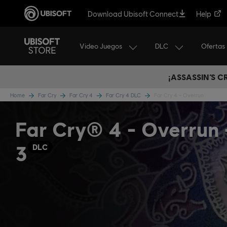
Download Ubisoft Connect
Help
Video Juegos
DLC
Ofertas
¡ASSASSIN’S 
Home
Far Cry
Far Cry 4
Far Cry 4 DLC
Far Cry 4 - Overrun
Far Cry® 4 - Overrun
3
DLC