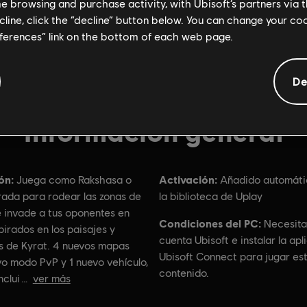
me browsing and purchase activity, with Ubisoft’s partners via t
ecline, click the “decline” button below. You can change your c
eferences” link on the bottom of each web page.
De
Información general
ón:
Activación:
Juega como Rakshasa o
Añadido automáti
ada para rodear las zonas de
la biblioteca de Uplay
e invade a tus oponentes en
Condiciones del PC:
Necesita
irados en los paisajes y
cuenta Ubisoft e instalar la apl
s de Kyrat. 4 nuevos mapas
Ubisoft Connect para jugar es
vo modo PvP y 1 nuevo vehículo,
contenido.
nclui
ver más
ción por edad :