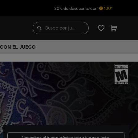
20% de descuento con
100*
 CON EL JUEGO
Necesitas el
juego básico
para jugar a este