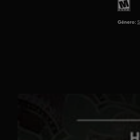
Género:
S