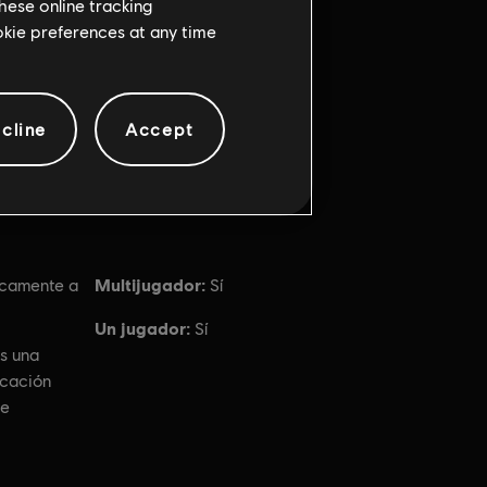
hese online tracking
ookie preferences at any time
cline
Accept
Multijugador:
camente a
Sí
Un jugador:
Sí
s una
icación
te