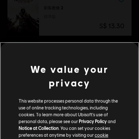
刺客教條 2
標準版
S$ 13.30
Heroes of Might and Magic III
完全版
We value your
S$ 13.40
privacy
-80%
This website processes personal data through the
DLC
湯姆克蘭西：全境封鎖 2
use of online tracking technologies, including
cookies. To learn more about Ubisoft's use of
紐約軍閥版
personal data, please see our
Privacy Policy
and
S$ 7.98
S$ 39.90
Notice at Collection
. You can set your cookies
preferences at anytime by visiting our
cookie