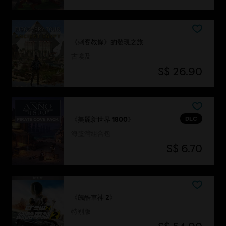
《刺客教條》的發現之旅
古埃及
S$ 26.90
DLC
《美麗新世界 1800》
海盜灣組合包
S$ 6.70
《飆酷車神 2》
特别版