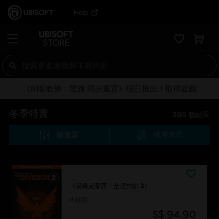
Help
《刺客教條：黑旗 同步重置》現已推出！取得遊戲
冬季特賣
395
個結果
篩選器
排序方式
《湯姆克蘭西：全境封鎖 2》
終極版
S$ 94.90