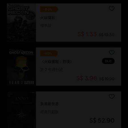
-90%
火線獵殺
標準版
S$ 1.33
S$ 13.30
-80%
DLC
《火線獵殺：野境》
第 2 年通行證
S$ 3.98
S$ 19.90
美麗新世界
經典回顧版
S$ 52.90