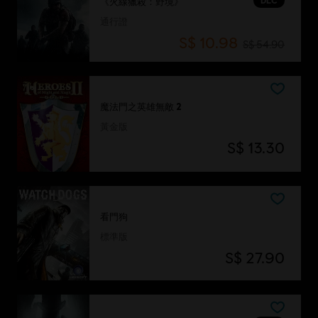
DLC
《火線獵殺：野境》
通行證
S$ 10.98
S$ 54.90
魔法門之英雄無敵 2
黃金版
S$ 13.30
看門狗
標準版
S$ 27.90