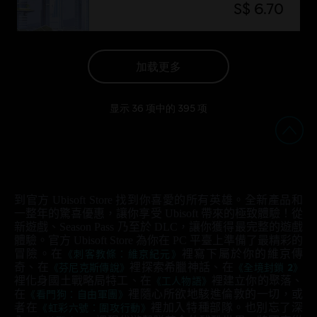
S$ 6.70
加载更多
显示
36
项中的
395
项
到官方 Ubisoft Store 找到你喜愛的所有英雄。全新產品和
一整年的驚喜優惠，讓你享受 Ubisoft 帶來的極致體驗！從
新遊戲、Season Pass 乃至於 DLC，讓你獲得最完整的遊戲
體驗。官方 Ubisoft Store 為你在 PC 平臺上準備了最精彩的
冒險。在
《刺客教條：維京紀元》
裡寫下屬於你的維京傳
奇、在
《芬尼克斯傳說》
裡探索希臘神話、在
《全境封鎖 2》
裡化身國土戰略局特工、在
《工人物語》
裡建立你的聚落、
在
《看門狗：自由軍團》
裡隨心所欲地駭進倫敦的一切，或
者在
《虹彩六號：圍攻行動》
裡加入特種部隊。也別忘了深