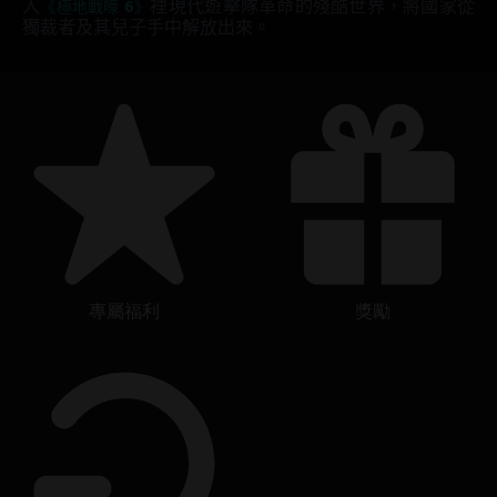
入
《極地戰嚎 6》
裡現代遊擊隊革命的殘酷世界，將國家從
獨裁者及其兒子手中解放出來。
專屬福利
獎勵