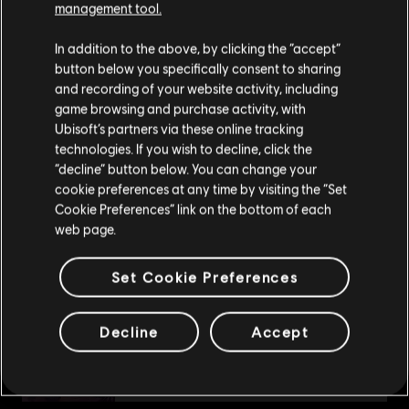
management tool.
-80%
DLC
《火線獵殺：野境》
您是简体中文用户？
In addition to the above, by clicking the “accept”
button below you specifically consent to sharing
毒品道
请您访问我们的简体中文商店来完成购买
and recording of your website activity, including
S$ 3.98
S$ 19.90
game browsing and purchase activity, with
Ubisoft’s partners via these online tracking
technologies. If you wish to decline, click the
留在此商店
-80%
“decline” button below. You can change your
DLC
《火線獵殺：野境》
cookie preferences at any time by visiting the “Set
重新选择您的商店
Cookie Preferences” link on the bottom of each
魅影墜落
web page.
S$ 3.98
S$ 19.90
Set Cookie Preferences
DLC
《美麗新世界 1800》
Decline
Accept
一個時代的終結組合包
S$ 6.70