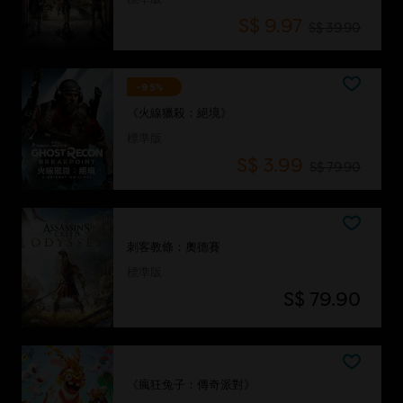
S$ 9.97
S$ 39.90
-95%
《火線獵殺：絕境》
標準版
S$ 3.99
S$ 79.90
刺客教條：奧德賽
標準版
S$ 79.90
《瘋狂兔子：傳奇派對》