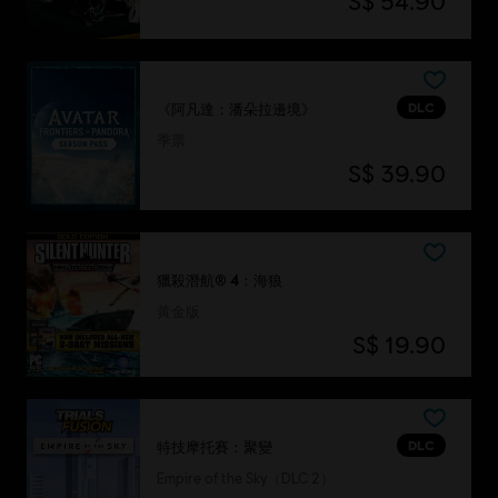
S$ 54.90
DLC
《阿凡達：潘朵拉邊境》
季票
S$ 39.90
獵殺潛航® 4：海狼
黃金版
S$ 19.90
DLC
特技摩托賽：聚變
Empire of the Sky（DLC 2）