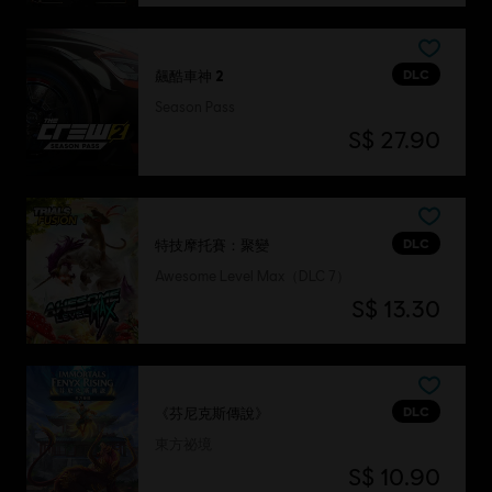
DLC
飆酷車神 2
Season Pass
S$ 27.90
DLC
特技摩托賽：聚變
Awesome Level Max（DLC 7）
S$ 13.30
DLC
《芬尼克斯傳說》
東方祕境
S$ 10.90