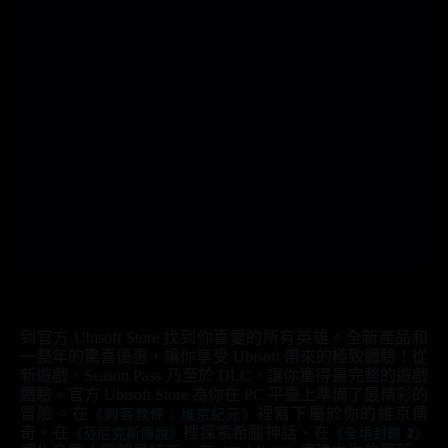
到官方 Ubisoft Store 找到你喜愛的所有英雄。全新產品和
一整年的驚喜優惠，讓你享受 Ubisoft 帶來的極致體驗！從
新遊戲、Season Pass 乃至於 DLC，讓你獲得最完整的遊戲
體驗。官方 Ubisoft Store 為你在 PC 平臺上準備了最精彩的
冒險。在
《刺客教條：維京紀元》
裡寫下屬於你的維京傳
奇、在
《芬尼克斯傳說》
裡探索希臘神話、在
《全境封鎖 2》