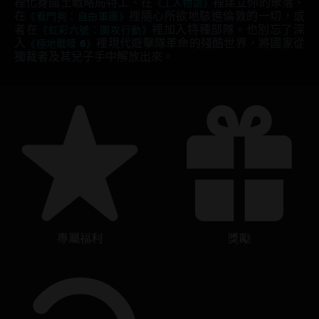
裡化身國土戰略局特工、在
《工人物語》
裡建立你的聚落、
在
《看門狗：自由軍團》
裡隨心所欲地駭進倫敦的一切，或
者在
《虹彩六號：圍攻行動》
裡加入特種部隊。也別忘了深
入
《極地戰嚎 6》
裡現代遊擊隊革命的殘酷世界，將國家從
獨裁者及其兒子手中解放出來。
專屬福利
獎勵