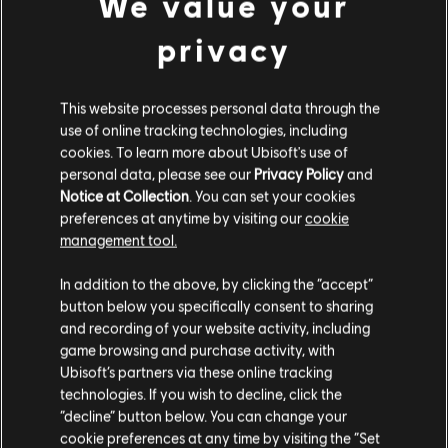
We value your
privacy
This website processes personal data through the
use of online tracking technologies, including
cookies. To learn more about Ubisoft's use of
personal data, please see our
Privacy Policy
and
Notice at Collection
. You can set your cookies
preferences at anytime by visiting our
cookie
management tool.
您是简体中文用户？
In addition to the above, by clicking the “accept”
button below you specifically consent to sharing
请您访问我们的简体中文商店来完成购买
and recording of your website activity, including
game browsing and purchase activity, with
Ubisoft’s partners via these online tracking
technologies. If you wish to decline, click the
留在此商店
“decline” button below. You can change your
cookie preferences at any time by visiting the “Set
重新选择您的商店