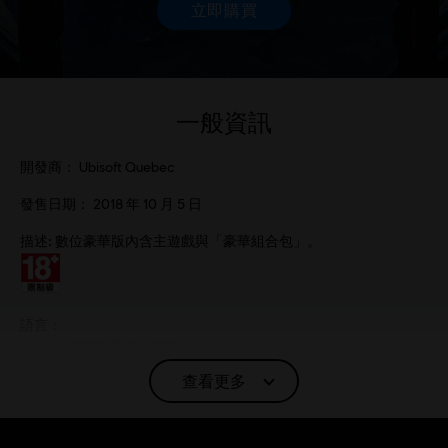
一般資訊
開發商：
Ubisoft Quebec
發售日期：
2018 年 10 月 5 日
描述:
數位豪華版內含主遊戲與「豪華組合包」。
分級：
語言：
English (語音, 界面, 字幕)
French (語音, 界面, 字幕)
查看更多
查看更多
平台:
語言：
PC（數位）, PS4/PS5（數位）, Xbox（數位）, Steam