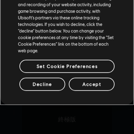
请您访问我们的简体中文商店来完成购买
and recording of your website activity, including
game browsing and purchase activity, with
Ubisoft’s partners via these online tracking
technologies. If you wish to decline, click the
留在此商店
“decline” button below. You can change your
cookie preferences at any time by visiting the “Set
重新选择您的商店
Cookie Preferences” link on the bottom of each
web page.
Set Cookie Preferences
Decline
Accept