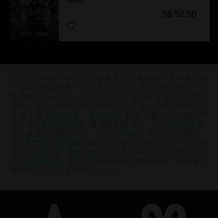
標準版
S$ 52.90
到官方 Ubisoft Store 找到你喜愛的所有英雄。全新產品和
一整年的驚喜優惠，讓你享受 Ubisoft 帶來的極致體驗！從
新遊戲、Season Pass 乃至於 DLC，讓你獲得最完整的遊戲
體驗。官方 Ubisoft Store 為你在 PC 平臺上準備了最精彩的
冒險。在
《刺客教條：維京紀元》
裡寫下屬於你的維京傳
奇、在
《芬尼克斯傳說》
裡探索希臘神話、在
《全境封鎖 2》
裡化身國土戰略局特工、在
《工人物語》
裡建立你的聚落、
在
《看門狗：自由軍團》
裡隨心所欲地駭進倫敦的一切，或
者在
《虹彩六號：圍攻行動》
裡加入特種部隊。也別忘了深
入
《極地戰嚎 6》
裡現代遊擊隊革命的殘酷世界，將國家從
獨裁者及其兒子手中解放出來。