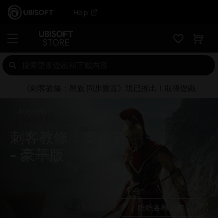
Help
《刺客教條：黑旗 同步重置》現已推出！取得遊戲
刺客教條：奧德賽
豪華版
瞧瞧各種版本