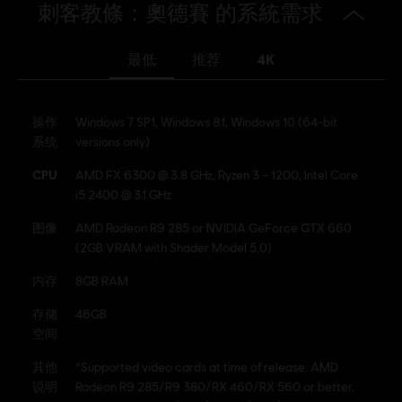
類型：
動作/冒險
刺客教條：奧德賽 的系統需求
多人遊戲：
否
單人遊戲：
是
最低
推荐
4K
© 2018 Ubisoft Entertainment. All Rights Reserved. Assassin's Creed, Ubisoft, and the
操作
Windows 7 SP1, Windows 8.1, Windows 10 (64-bit
Ubisoft logo are registered or unregistered trademarks of Ubisoft Entertainment in the
系统
versions only)
U.S. and/or other countries.
CPU
AMD FX 6300 @ 3.8 GHz, Ryzen 3 – 1200, Intel Core
i5 2400 @ 3.1 GHz
图像
AMD Radeon R9 285 or NVIDIA GeForce GTX 660
(2GB VRAM with Shader Model 5.0)
内存
8GB RAM
存储
46GB
空间
其他
*Supported video cards at time of release: AMD
说明
Radeon R9 285/R9 380/RX 460/RX 560 or better,