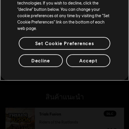
technologies. If you wish to decline, click the
DLC
Trials Fusion
อยู่ในสโตร์ปัจจุบัน
“decline” button below. You can change your
Welcome to the Abyss
cookie preferences at any time by visiting the “Set
สลับไปยังสโตร์ในประเทศ
S$ 7
Cookie Preferences” link on the bottom of each
web page.
DLC
Set Cookie Preferences
Trials Fusion
Season Pass
S$ 27
Decline
Accept
สินค้าแนะนำ
DLC
Trials Fusion
Riders of the Rustlands