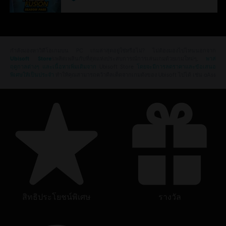
กำลังมองหาวิดีโอเกมบน PC เกมล่าสุดอยู่ใช่หรือไม่? ไม่ต้องมองไปไหนนอกจาก
Ubisoft Store
!เพลิดเพลินกับที่สุดแห่งประสบการณ์การเล่นเกมด้วยเกมใหม่ๆ,
พาส
ฤดูกาลต่างๆ และเนื้อหาเพิ่มเติมจาก
Ubisoft Store
โดยจะมีการลดราคาและข้อเสนอ
พิเศษให้เป็นประจำ
ทำให้คุณสามารถคว้าดีลเด็ดจากเกมดังของ Ubisoft ไปได้ เช่น aAss
สิทธิประโยชน์พิเศษ
รางวัล