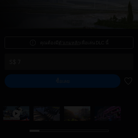
คุณต้องมี
ตัวเกมหลัก
เพื่อเล่น DLC นี้
S$ 7
ซื้อเลย
เพิ่มไ