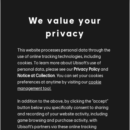
โลกสุดไฮเทคนี้? พบกับประสบการณ์ใหม่บนท้องฟ้าด้วย:
ประเภท:
รถแข่ง
เงื่อนไขพีซี:
คุณต้องมีบัญชี Ubisoft และติดตั้งแอปพลิเคชัน Ubisoft
ดูเพิ่มเติม
We value your
Connect เพื่อเล่นคอนเทนต์นี้
privacy
คอนเทนต์เสริม
This website processes personal data through the
DLC
Trials Fusion
use of online tracking technologies, including
Riders of the Rustlands
cookies. To learn more about Ubisoft's use of
personal data, please see our
Privacy Policy
and
S$ 7
Notice at Collection
. You can set your cookies
preferences at anytime by visiting our
cookie
management tool.
DLC
Trials Fusion
เราคิดว่าตำแหน่งของคุณอยู่ที่
United States
.
In addition to the above, by clicking the “accept”
After the Incident
button below you specifically consent to sharing
S$ 7
โปรดไปที่สโตร์ประจำประเทศเพื่อทำการสั่งซื้อ
and recording of your website activity, including
game browsing and purchase activity, with
Ubisoft’s partners via these online tracking