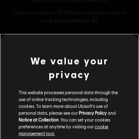
MENU
ซื้อเลย
We value your
privacy
คอนเทนต์เสริม
This website processes personal data through the
DLC
Tom Clancy’s Rainbow Six Extraction
use of online tracking technologies, including
1,100 REACT เครดิต
cookies. To learn more about Ubisoft's use of
S$ 14
personal data, please see our
Privacy Policy
and
Notice at Collection
. You can set your cookies
preferences at anytime by visiting our
cookie
management tool.
DLC
Tom Clancy’s Rainbow Six Extraction