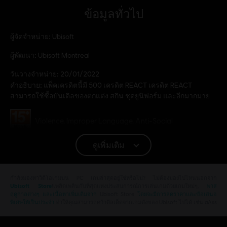
ข้อมูลทั่วไป
ผู้จัดจำหน่าย:
Ubisoft
ผู้พัฒนา:
Ubisoft Montreal
วันวางจำหน่าย:
20/01/2022
คำอธิบาย:
แพ็คเครดิตนี้มี 500 เครดิต REACT เครดิต REACT
สามารถใช้ซื้อบันเดิลของตกแต่ง สกิน ชุดยูนิฟอร์ม และอีกมากมาย
เรตของเกม:
Violence, Improper Language, Anti-Social
แพลตฟอร์ม:
PC (ดิจิทัล)
ดูเพิ่มเติม
ประเภท:
เล่นหลายคน
,
เกมยิง
การเปิดใช้งาน:
เพิ่มโดยอัตโนมัติไปยัง Ubisoft Connect สำหรับ PC
กำลังมองหาวิดีโอเกมบน PC เกมล่าสุดอยู่ใช่หรือไม่? ไม่ต้องมองไปไหนนอกจาก
Library
Ubisoft Store
!เพลิดเพลินกับที่สุดแห่งประสบการณ์การเล่นเกมด้วยเกมใหม่ๆ,
พาส
ฤดูกาลต่างๆ และเนื้อหาเพิ่มเติมจาก
Ubisoft Store
โดยจะมีการลดราคาและข้อเสนอ
เงื่อนไขพีซี:
คุณต้องมีบัญชี Ubisoft และติดตั้งแอปพลิเคชัน Ubisoft
พิเศษให้เป็นประจำ
ทำให้คุณสามารถคว้าดีลเด็ดจากเกมดังของ Ubisoft ไปได้ เช่น aAss
Connect เพื่อเล่นคอนเทนต์นี้