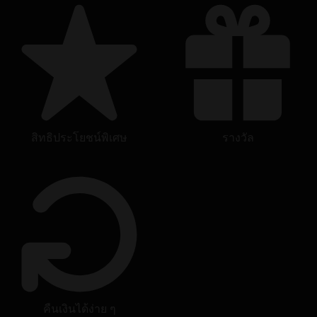
© 2022 Ubisoft Entertainment. All Rights Reserved. Tom Clancy’s, Rainbow Six, the
Soldier Icon, Ubisoft, and the Ubisoft logo are registered or unregistered trademarks of
Ubisoft Entertainment in the US and/or other countries.
สิทธิประโยชน์พิเศษ
รางวัล
คืนเงินได้ง่าย ๆ