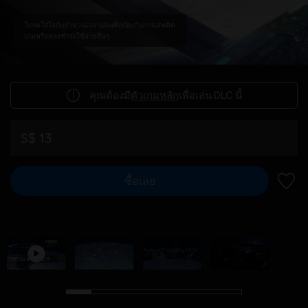
โปรดใส่ใจกับจำนวนเวลาเล่นเพื่อป้องกันการเสพติด
เกมหรือหลงชำระใช้จ่ายอื่นๆ
คุณต้องมี
ตัวเกมหลัก
เพื่อเล่น DLC นี้
S$ 13
ซื้อเลย
เพิ่มไ