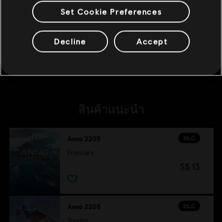
Set Cookie Preferences
DLC
Anno 2205
Season Pass
Decline
Accept
S$ 27
สินค้าแนะนำ
DLC
Anno 2205
Frontiers
S$ 13
DLC
Anno 2205
Tundra