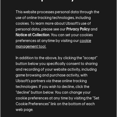
This website processes personal data through the
© 2015 Ubisoft Entertainment. All Rights Reserved. Anno
use of online tracking technologies, including
ดูเพิ่มเติม
2205, Ubisoft, and the Ubisoft logo are trademarks of Ubisoft
cookies. To learn more about Ubisoft's use of
Entertainment in the US and/or other countries. Anno, Blue Byte,
personal data, please see our
Privacy Policy
and
and the Blue Byte logo are trademarks of Ubisoft GmbH in the
Notice at Collection
. You can set your cookies
คอนเทนต์เสริม
US and/or other countries.
preferences at anytime by visiting our
cookie
management tool.
DLC
Anno 2205
เราคิดว่าตำแหน่งของคุณอยู่ที่
United States
.
In addition to the above, by clicking the “accept”
Frontiers
button below you specifically consent to sharing
S$ 13
โปรดไปที่สโตร์ประจำประเทศเพื่อทำการสั่งซื้อ
and recording of your website activity, including
game browsing and purchase activity, with
Ubisoft’s partners via these online tracking
technologies. If you wish to decline, click the
อยู่ในสโตร์ปัจจุบัน
DLC
Anno 2205
“decline” button below. You can change your
Tundra
cookie preferences at any time by visiting the “Set
สลับไปยังสโตร์ในประเทศ
Cookie Preferences” link on the bottom of each
S$ 13
web page.