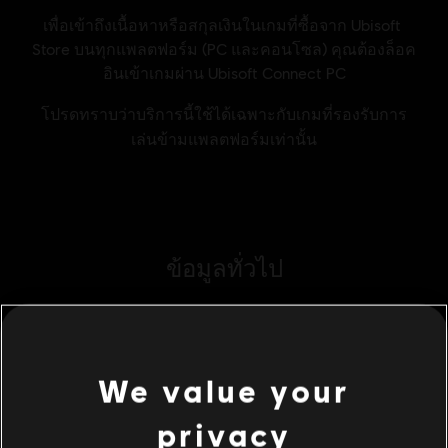
ข้อมูลทั่วไป
วันวางจำหน่าย:
20/07/2016
คำอธิบาย:
Anno 2205: วงโคจรจะขยายพื้นที่ปกครองไปในอวกาศ
และให้คุณสร้างโมดูลสถานีในอวกาศเป็นของตัวเอง ก้าวไปไกลกว่า
ด้วยขยายการปกครองและจัดการ Nexus ซึ่งเป็น AI ที่ควบคุมโมดูล
We value your
สถานีอวกาศ
เรตของเกม:
โปรดใส่ใจกับจำนวนเวลาเล่นเพื่อป้องกันการเสพติดเกมหรือหลง
privacy
ชำระใช้จ่ายอื่นๆ