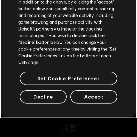
您是简体中文用户？
In addition to the above, by clicking the “accept”
其他內容
button below you specifically consent to sharing
请您访问我们的简体中文商店来完成购买
and recording of your website activity, including
game browsing and purchase activity, with
DLC
銀河聯軍：阿特拉斯之戰
Ubisoft’s partners via these online tracking
technologies. If you wish to decline, click the
留在此商店
數位收藏包 1
“decline” button below. You can change your
S$ 33
cookie preferences at any time by visiting the “Set
重新选择您的商店
Cookie Preferences” link on the bottom of each
web page.
DLC
銀河聯軍：阿特拉斯之戰
Set Cookie Preferences
數位收藏包 2
S$ 67
Decline
Accept
推薦