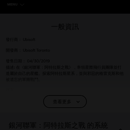
MENU
選擇遊戲版本
一般資訊
發行商：
Ubisoft
開發商：
Ubisoft Toronto
發售日期：
04/30/2019
描述:
在《銀河聯軍：阿特拉斯之戰》，率領星際飛行員團隊並打
造屬於自己的星艦。探索阿特拉斯星系，並與邪惡的格雷克斯和他
被遺忘的軍團戰鬥。
語言：
English (語音, 界面, 字幕)
查看更多
French (語音, 界面, 字幕)
查看更多
平台:
語言：
PC（數位）, Steam
銀河聯軍：阿特拉斯之戰 的系統
類型：
動作/冒險
,
休閒