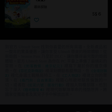
叢林探險
S$ 6
到官方 Ubisoft Store 找到你喜愛的所有英雄。全新產品和
一整年的驚喜優惠，讓你享受 Ubisoft 帶來的極致體驗！從
新遊戲、Season Pass 乃至於 DLC，讓你獲得最完整的遊戲
體驗。官方 Ubisoft Store 為你在 PC 平臺上準備了最精彩的
冒險。在
《刺客教條：維京紀元》
裡寫下屬於你的維京傳
奇、在
《芬尼克斯傳說》
裡深刻體驗希臘神話、在
《全境封鎖
2》
裡化身國土戰略局特工、在
《工人物語》
裡建立你的聚
落、在
《看門狗：自由軍團》
裡隨心所欲地駭進倫敦的一
切，或者在
《虹彩六號：圍攻行動》
裡加入特種部隊。也別
忘了深入
《極地戰嚎 6》
裡現代遊擊隊革命的殘酷世界，將
國家從獨裁者及其兒子手中解放出來。