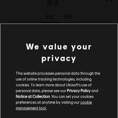
需求
啟動:
自動增添至你的 適用於PC的Ubisoft Connect 遊戲庫供你下
載。
最低
推荐
PC 條件:
你需有 Ubisoft 帳號並安裝 Ubisoft Connect 應用程式方可
遊玩此內容。
操作系
Windows 10 (64 bit only)
© 2019 Ubisoft Entertainment. All Rights Reserved. The Starlink Battle for Atlas logo,
统
We value your
Snowdrop, Ubisoft and the Ubisoft logo are registered or unregistered trademarks of
CPU
Intel Core i5-2500K 3.3 GHz, AMD FX-6350 3.9
Ubisoft Entertainment in the US and/or other countries.
privacy
GHz
图像
NVIDIA GeForce GTX 660 or AMD Radeon HD
7850
This website processes personal data through the
use of online tracking technologies, including
内存
8GB
cookies. To learn more about Ubisoft's use of
personal data, please see our
Privacy Policy
and
存储空
23GB
Notice at Collection
. You can set your cookies
间
preferences at anytime by visiting our
cookie
management tool.