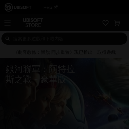
Help
《刺客教條：黑旗 同步重置》現已推出！取得遊戲
銀河聯軍：阿特拉
斯之戰
豪華版