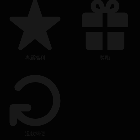
專屬福利
獎勵
退款簡便