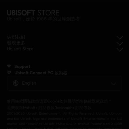
Ubisoft，始於 1986 年的世界創造者
认识我们
發現更多
Ubisoft Store
Support
Ubisoft Connect PC 啟動器
English
使用條款
隱私政策
设置Cookie
法律聲明
銷售條款
退款政策
退費表單
Ubisoft+ 訂閱條款
Rocksmith+ 訂閱條款
2001-2026 Ubisoft Entertainment. All Rights Reserved. Ubisoft, Ubi.com
and the Ubisoft logo are trademarks of Ubisoft Entertainment in the U.S
and/or other countries Ubisoft EMEA SAS 2, avenue Pasteur 94160 Saint
Mandé, France - storeUE@ubisoft.com. Pour toute demande d’assistance