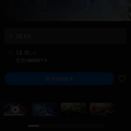
S$ 65
S$ 16
/月
使用
選擇遊戲版本
新增