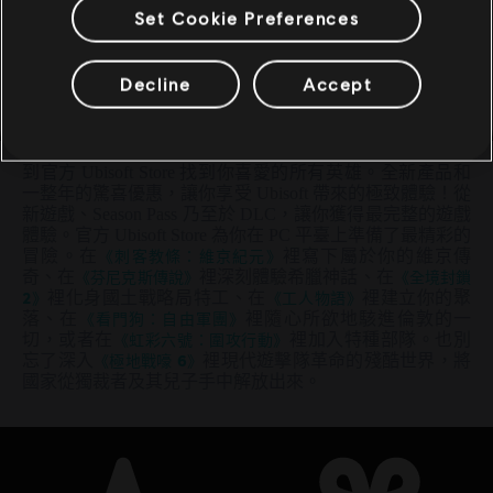
Set Cookie Preferences
分級：
Decline
Accept
類型：
動作/冒險
查看更多
PC 條件:
你需有 Ubisoft 帳號並安裝 Ubisoft Connect 應用程式方可
遊玩此內容。
到官方 Ubisoft Store 找到你喜愛的所有英雄。全新產品和
多人遊戲：
是
一整年的驚喜優惠，讓你享受 Ubisoft 帶來的極致體驗！從
單人遊戲：
是
新遊戲、Season Pass 乃至於 DLC，讓你獲得最完整的遊戲
體驗。官方 Ubisoft Store 為你在 PC 平臺上準備了最精彩的
冒險。在
《刺客教條：維京紀元》
裡寫下屬於你的維京傳
奇、在
《芬尼克斯傳說》
裡深刻體驗希臘神話、在
《全境封鎖
2》
裡化身國土戰略局特工、在
《工人物語》
裡建立你的聚
落、在
《看門狗：自由軍團》
裡隨心所欲地駭進倫敦的一
切，或者在
《虹彩六號：圍攻行動》
裡加入特種部隊。也別
忘了深入
《極地戰嚎 6》
裡現代遊擊隊革命的殘酷世界，將
國家從獨裁者及其兒子手中解放出來。