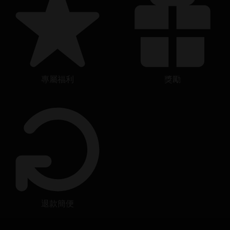
專屬福利
獎勵
退款簡便