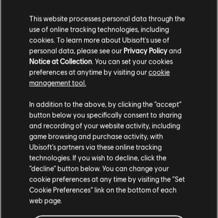
This website processes personal data through the
use of online tracking technologies, including
cookies. To learn more about Ubisoft's use of
personal data, please see our
Privacy Policy
and
Notice at Collection
. You can set your cookies
preferences at anytime by visiting our
cookie
management tool.
您是简体中文用户？
In addition to the above, by clicking the “accept”
button below you specifically consent to sharing
请您访问我们的简体中文商店来完成购买
and recording of your website activity, including
一般資訊
game browsing and purchase activity, with
Ubisoft’s partners via these online tracking
technologies. If you wish to decline, click the
發售日期：
28/05/2015
留在此商店
“decline” button below. You can change your
描述:
季票包含了一個帶來新可扮演角色 - 傳奇駭客丁骨（T-
cookie preferences at any time by visiting the “Set
重新选择您的商店
Bone） - 的新單人戰役，並提供了3個主遊戲額外任務、3種新武
Cookie Preferences” link on the bottom of each
器，以及5種額外角色裝扮。 此外，還包含了令人吃驚的新遊戲模
web page.
式，在這個模式中生化機器人大舉入侵芝加哥。 追蹤並幹掉它
們！