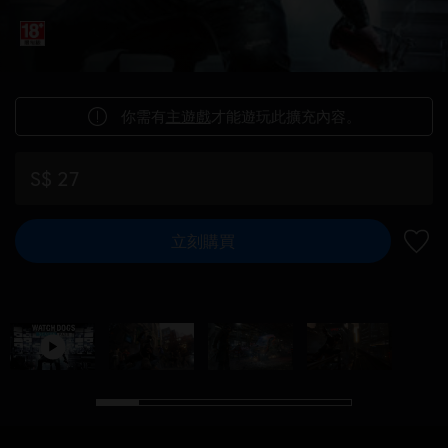
你需有
主遊戲
才能遊玩此擴充內容。
S$ 27
立刻購買
新增