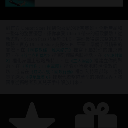
到官方 Ubisoft Store 找到你喜愛的所有英雄。全新產品和
一整年的驚喜優惠，讓你享受 Ubisoft 帶來的極致體驗！從
新遊戲、Season Pass 乃至於 DLC，讓你獲得最完整的遊戲
體驗。官方 Ubisoft Store 為你在 PC 平臺上準備了最精彩的
冒險。在
《刺客教條：維京紀元》
裡寫下屬於你的維京傳
奇、在
《芬尼克斯傳說》
裡深刻體驗希臘神話、在
《全境封鎖
2》
裡化身國土戰略局特工、在
《工人物語》
裡建立你的聚
落、在
《看門狗：自由軍團》
裡隨心所欲地駭進倫敦的一
切，或者在
《虹彩六號：圍攻行動》
裡加入特種部隊。也別
忘了深入
《極地戰嚎 6》
裡現代遊擊隊革命的殘酷世界，將
國家從獨裁者及其兒子手中解放出來。