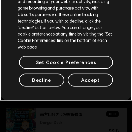
请您访问我们的简体中文商店来完成购买
and recording of your website activity, including
game browsing and purchase activity, with
From Dusk Till Casa Bonita
Ubisoft’s partners via these online tracking
S$ 16
technologies. If you wish to decline, click the
留在此商店
“decline” button below. You can change your
cookie preferences at any time by visiting the “Set
重新选择您的商店
DLC
南方四賤客：浣熊俠聯盟
Cookie Preferences” link on the bottom of each
web page.
Towelie
S$ 3
Set Cookie Preferences
Decline
Accept
推薦
DLC
南方四賤客：浣熊俠聯盟
Danger Deck
S$ 8