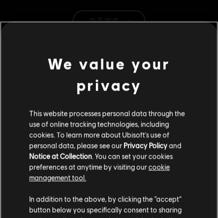
© 2017 South Park Digital Studios LLC. All Rights
查看更多
Reserved. South Park and all elements thereof © 2017
Comedy Partners. All Rights Reserved. Comedy Central,
South Park and all related titles, logos, and characters are
其他內容
trademarks of Comedy Partners. Game software © 2017
We value your
Ubisoft Entertainment. All Rights Reserved. Ubisoft and
the Ubisoft logo are trademarks of Ubisoft Entertainment
privacy
DLC
南方四賤客：浣熊俠聯盟
in the U.S. and/or other countries.
Danger Deck
S$ 8
This website processes personal data through the
use of online tracking technologies, including
cookies. To learn more about Ubisoft's use of
personal data, please see our
Privacy Policy
and
DLC
南方四賤客：浣熊俠聯盟
Notice at Collection
. You can set your cookies
Bring The Crunch
preferences at anytime by visiting our
cookie
S$ 16
management tool.
您是简体中文用户？
In addition to the above, by clicking the “accept”
button below you specifically consent to sharing
DLC
南方四賤客：浣熊俠聯盟