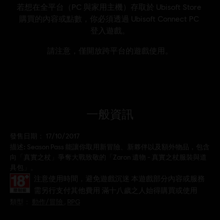
一般資訊
發售日期：
17/10/2017
描述:
Season Pass 能讓你取用新冒險、新夥伴以及額外物品，包含
向「真實之杖」爭奪大戰致敬的「Zaron 遺物 - 真實之杖服裝與道
具包」。
分級：
注意使用時間，避免遊戲沉迷 本遊戲部分內容或服務
需另行支付其他費用 滿十八歲之人始得購買或使用
類型：
動作/冒險
,
RPG