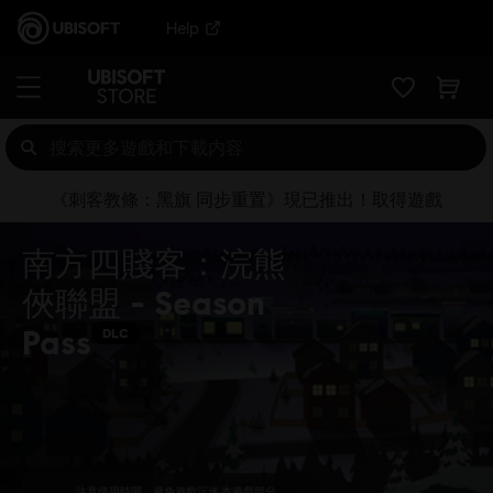
Help
《刺客教條：黑旗 同步重置》現已推出！取得遊戲
南方四賤客：浣熊
俠聯盟 - Season
Pass
DLC
注意使用時間，避免遊戲沉迷 本遊戲部分