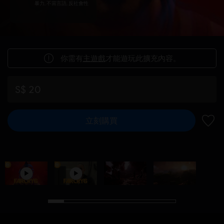
暴力, 不當言語, 反社會性
你需有
主遊戲
才能遊玩此擴充內容。
S$ 20
立刻購買
新增