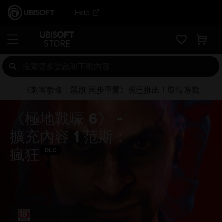
Help
《刺客教條：黑旗 同步重置》現已推出！取得遊戲
《極地戰嚎 6》 -
擴充內容 1 范斯：
瘋狂
DLC