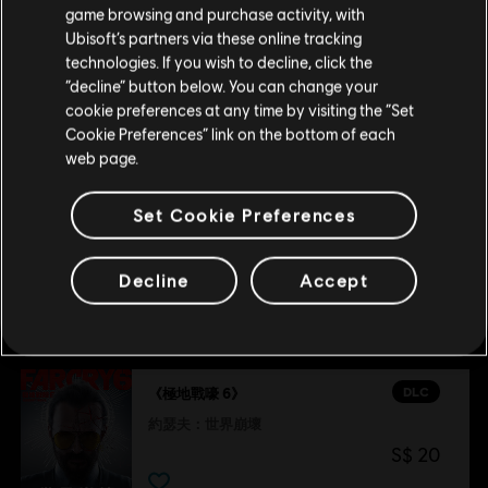
世界迷航
game browsing and purchase activity, with
S$ 28
Ubisoft’s partners via these online tracking
technologies. If you wish to decline, click the
留在此商店
“decline” button below. You can change your
cookie preferences at any time by visiting the “Set
重新选择您的商店
DLC
《極地戰嚎 6》
Cookie Preferences” link on the bottom of each
年度遊戲升級
web page.
S$ 80
Set Cookie Preferences
Decline
Accept
推薦
DLC
《極地戰嚎 6》
約瑟夫：世界崩壞
S$ 20