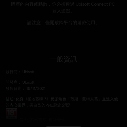
一般資訊
發行商：
Ubisoft
開發商：
Ubisoft
發售日期：
16/11/2021
描述:
化身《極地戰嚎 3》反派角色「范斯．蒙特奈葛」並進入他
的內心世界，與自己的內在惡念交戰!
分級：
暴力, 不當言語, 反社會性