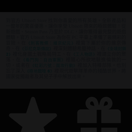
到官方 Ubisoft Store 找到你喜愛的所有英雄。全新產品和
一整年的驚喜優惠，讓你享受 Ubisoft 帶來的極致體驗！從
新遊戲、Season Pass 乃至於 DLC，讓你獲得最完整的遊戲
體驗。官方 Ubisoft Store 為你在 PC 平臺上準備了最精彩的
冒險。在
《刺客教條：維京紀元》
裡寫下屬於你的維京傳
奇、在
《芬尼克斯傳說》
裡深刻體驗希臘神話、在
《全境封鎖
2》
裡化身國土戰略局特工、在
《工人物語》
裡建立你的聚
落、在
《看門狗：自由軍團》
裡隨心所欲地駭進倫敦的一
切，或者在
《虹彩六號：圍攻行動》
裡加入特種部隊。也別
忘了深入
《極地戰嚎 6》
裡現代遊擊隊革命的殘酷世界，將
國家從獨裁者及其兒子手中解放出來。