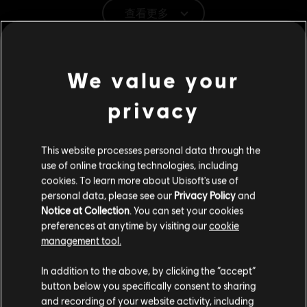
查看更多
類型：
多人
,
開放世界
,
射擊
PC 條件:
你需有 Ubisoft 帳號並安裝 Ubisoft Connect 應用程式方可
其他內容
遊玩此內容。
We value your
DLC
《極地戰嚎 6》
© 2021 Ubisoft Entertainment. All Rights Reserved. Far Cry, Ubisoft, and the Ubisoft logo
privacy
are trademarks of Ubisoft Entertainment in the US and/or other countries.
約瑟夫：世界崩壞
S$ 20
This website processes personal data through the
use of online tracking technologies, including
cookies. To learn more about Ubisoft's use of
DLC
personal data, please see our
Privacy Policy
and
《極地戰嚎 6》
Notice at Collection
. You can set your cookies
擴充內容 2 貝根：控制
preferences at anytime by visiting our
cookie
S$ 20
management tool.
您是简体中文用户？
In addition to the above, by clicking the “accept”
button below you specifically consent to sharing
DLC
《極地戰嚎 6》
请您访问我们的简体中文商店来完成购买
and recording of your website activity, including