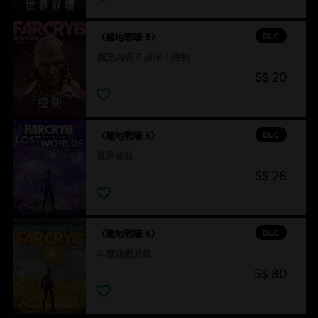
DLC
《極地戰嚎 6》
擴充內容 2 貝根：控制
S$ 20
DLC
《極地戰嚎 6》
世界迷航
S$ 28
DLC
《極地戰嚎 6》
年度遊戲升級
S$ 80