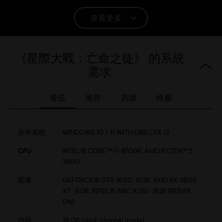
銀河系犯罪集團中闖蕩。
平台:
PC（數位）, PS5（數位）, Xbox（數位）, Steam, Switch 2
查看更多
(Digital)
類型：
動作/冒險
,
開放世界
,
射擊
《星際大戰：亡命之徒》 的系統
STAR WARS © & TM 2024 Lucasfilm Ltd. All Rights
需求
Reserved. Developed by Ubisoft. Ubisoft TM & © 2024
Ubisoft Entertainment. All Rights Reserved.
最低
推荐
高级
终极
操作系统
WINDOWS 10 / 11 WITH DIRECTX 12
CPU
INTEL® CORE™ i7-8700K, AMD RYZEN™ 5
3600
图像
GEFORCE® GTX 1660 · 6GB, AMD RX 5600
XT · 6GB, INTEL® ARC A750 · 8GB (REBAR
ON)
内存
16 GB (dual-channel mode)