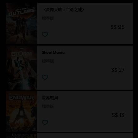
《星際大戰：亡命之徒》
標準版
S$ 95
ShootMania
標準版
S$ 27
世界戰局
標準版
S$ 13