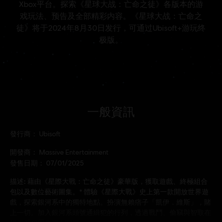
一般資訊
發行商：
Ubisoft
開發商：
Massive Entertainment
發售日期：
07/01/2025
描述:
藉由《星際大戰：亡命之徒》豪華版，獲取遊戲、終極組合
包以及數位藝術圖集。* 體驗《星際大戰》史上第一款開放世界遊
戲，探索銀河系中的獨特地點。扮演無賴痞子「凱伊．維斯」，賭
上一切。加入銀河系頭號通緝犯的行列，透過戰鬥、偷竊與智取在