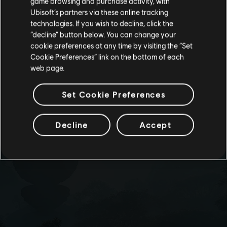
game browsing and purchase activity, with
Ubisoft’s partners via these online tracking
technologies. If you wish to decline, click the
留在此商店
“decline” button below. You can change your
cookie preferences at any time by visiting the “Set
重新选择您的商店
Cookie Preferences” link on the bottom of each
web page.
Set Cookie Preferences
Decline
Accept