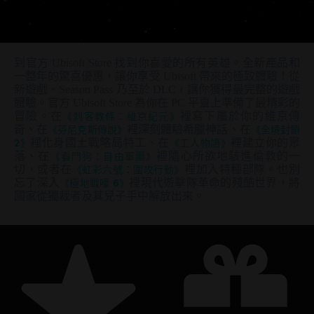
到官方 Ubisoft Store 找到你喜愛的所有英雄。全新產品和
一整年的驚喜優惠，讓你享受 Ubisoft 帶來的極致體驗！從
新遊戲、Season Pass 乃至於 DLC，讓你獲得最完整的遊戲
體驗。官方 Ubisoft Store 為你在 PC 平臺上準備了最精彩的
冒險。在
《刺客教條：維京紀元》
裡寫下屬於你的維京傳
奇、在
《芬尼克斯傳說》
裡深刻體驗希臘神話、在
《全境封鎖
2》
裡化身國土戰略局特工、在
《工人物語》
裡建立你的聚
落、在
《看門狗：自由軍團》
裡隨心所欲地駭進倫敦的一
切，或者在
《虹彩六號：圍攻行動》
裡加入特種部隊。也別
忘了深入
《極地戰嚎 6》
裡現代遊擊隊革命的殘酷世界，將
國家從獨裁者及其兒子手中解放出來。