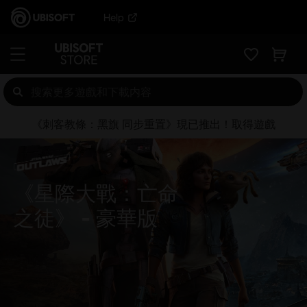
Help
《刺客教條：黑旗 同步重置》現已推出！取得遊戲
《星際大戰：亡命
之徒》
豪華版