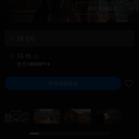
瞧瞧各種版本
S$ 120
S$ 16
/月
使用
選擇遊戲版本
新增