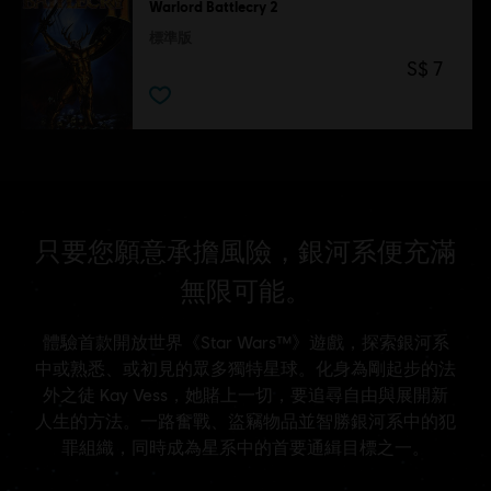
Warlord Battlecry 2
標準版
S$ 7