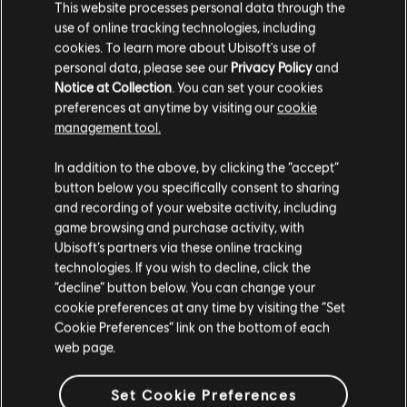
This website processes personal data through the
use of online tracking technologies, including
cookies. To learn more about Ubisoft's use of
personal data, please see our
Privacy Policy
and
Notice at Collection
. You can set your cookies
preferences at anytime by visiting our
cookie
management tool.
您是简体中文用户？
In addition to the above, by clicking the “accept”
button below you specifically consent to sharing
请您访问我们的简体中文商店来完成购买
and recording of your website activity, including
game browsing and purchase activity, with
Ubisoft’s partners via these online tracking
technologies. If you wish to decline, click the
留在此商店
“decline” button below. You can change your
cookie preferences at any time by visiting the “Set
重新选择您的商店
Cookie Preferences” link on the bottom of each
web page.
Set Cookie Preferences