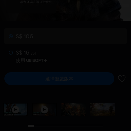
暴力, 不當言語, 反社會性
S$ 106
S$ 16
/月
使用
選擇遊戲版本
新增