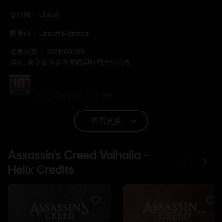
發行商：
Ubisoft
開發商：
Ubisoft Montreal
發售日期：
2021/08/05
描述:
豪華版內含主遊戲與狂戰士組合包。
分級：
暴力, 不當言語, 反社會性
查看更多
語言：
English (語音, 界面, 字幕)
French (語音, 界面, 字幕)
查看更多
平台:
語言：
PC（數位）, PS4/PS5（數位）, Xbox（數位）, Steam
類型：
開放世界
,
RPG
,
動作/冒險
啟動:
自動增添至你的 適用於PC的Ubisoft Connect 遊戲庫供你下