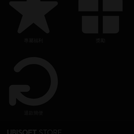
專屬福利
獎勵
退款簡便