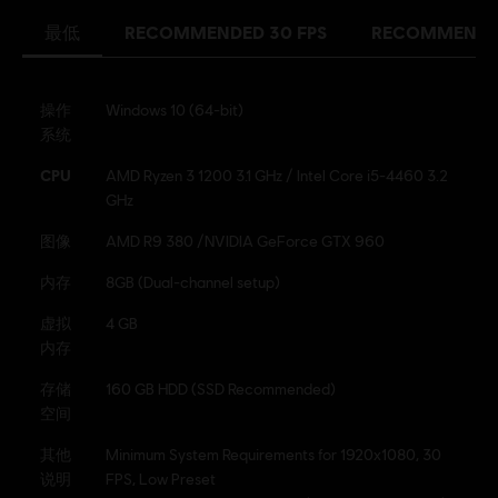
最低
RECOMMENDED 30 FPS
RECOMMENDED
操作
Windows 10 (64-bit)
系统
CPU
AMD Ryzen 3 1200 3.1 GHz / Intel Core i5-4460 3.2
GHz
图像
AMD R9 380 /NVIDIA GeForce GTX 960
内存
8GB (Dual-channel setup)
虚拟
4 GB
内存
存储
160 GB HDD (SSD Recommended)
空间
其他
Minimum System Requirements for 1920x1080, 30
说明
FPS, Low Preset