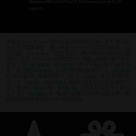
Requires GPU with DirectX 12 (Feature Level 12_0)
support
到官方 Ubisoft Store 找到你喜愛的所有英雄。全新產品和
一整年的驚喜優惠，讓你享受 Ubisoft 帶來的極致體驗！從
新遊戲、Season Pass 乃至於 DLC，讓你獲得最完整的遊戲
體驗。官方 Ubisoft Store 為你在 PC 平臺上準備了最精彩的
冒險。在
《刺客教條：維京紀元》
裡寫下屬於你的維京傳
奇、在
《芬尼克斯傳說》
裡深刻體驗希臘神話、在
《全境封鎖
2》
裡化身國土戰略局特工、在
《工人物語》
裡建立你的聚
落、在
《看門狗：自由軍團》
裡隨心所欲地駭進倫敦的一
切，或者在
《虹彩六號：圍攻行動》
裡加入特種部隊。也別
忘了深入
《極地戰嚎 6》
裡現代遊擊隊革命的殘酷世界，將
國家從獨裁者及其兒子手中解放出來。