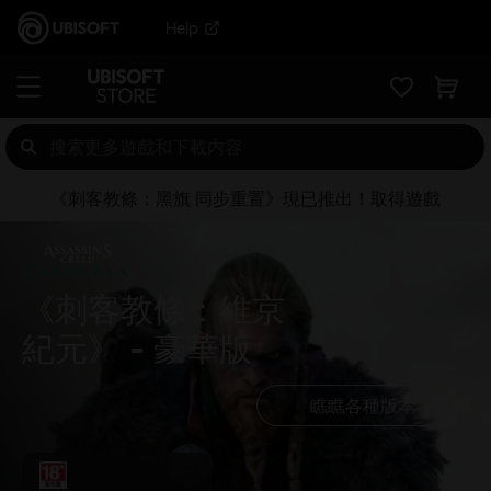
Help
《刺客教條：黑旗 同步重置》現已推出！取得遊戲
《刺客教條：維京
紀元》
豪華版
瞧瞧各種版本