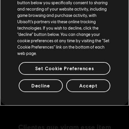
Crash & Sunburn
button below you specifically consent to sharing
other countries. Trials is a trademark of RedLynx in the US and/or other countries.
Visite nossa Store local para fazer sua compra.
and recording of your website activity, including
R$ 26,99
RedLynx is a Ubisoft Entertainment company.
game browsing and purchase activity, with
Ubisoft’s partners via these online tracking
technologies. If you wish to decline, click the
Fique na Store atual
DLC
Trials Rising
“decline” button below. You can change your
cookie preferences at any time by visiting the “Set
Mudar para a loja do país Portugal
Starter Pack 2
Cookie Preferences” link on the bottom of each
R$ 42,99
web page.
Set Cookie Preferences
DLC
Trials Rising Acorns Pack Small
Small Acorns Pack
Decline
Accept
R$ 42,99
Clientes que viram esse item