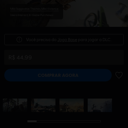
Mild Suggestive Themes, Mild Violence
Users Interact, In-Game Purchases
Você precisa do
Jogo Base
para jogar a DLC.
R$ 44,99
COMPRAR AGORA
ADIC