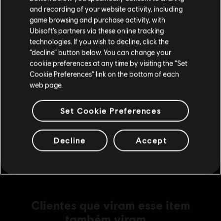
R$ 14,99
Visite nossa Store local para fazer sua compra.
and recording of your website activity, including
game browsing and purchase activity, with
Ubisoft’s partners via these online tracking
technologies. If you wish to decline, click the
Fique na Store atual
DLC
Trials Fusion
“decline” button below. You can change your
Welcome to the Abyss
cookie preferences at any time by visiting the “Set
Mudar para a loja do país Portugal
R$ 14,99
Cookie Preferences” link on the bottom of each
web page.
Set Cookie Preferences
DLC
Trials Fusion
Season Pass
Decline
Accept
R$ 59,99
Clientes que viram esse item
também viram...