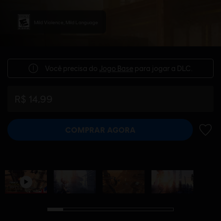
Mild Violence, Mild Language
Você precisa do
Jogo Base
para jogar a DLC.
R$ 14,99
COMPRAR AGORA
ADIC