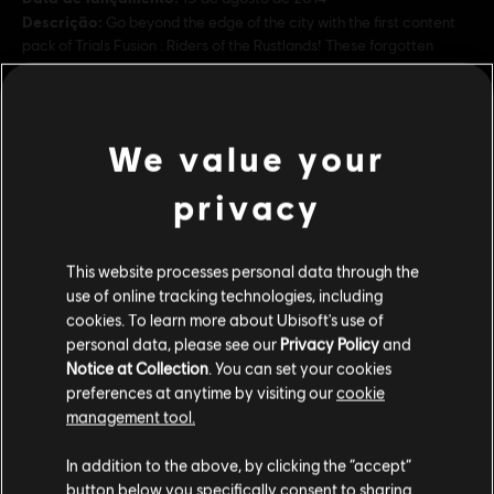
Descrição:
Go beyond the edge of the city with the first content
pack of Trials Fusion : Riders of the Rustlands! These forgotten
people live outside the elevated class region that Fusion takes
place in, and lack the wealth of the inhabitant
veja mais
Classificação
We value your
Mild Violence, Mild Language
ver mais
Gênero:
Corrida
privacy
Additional content for this game:
Ativação:
Disponível Automaticamente no Jogo
Condições do PC:
Você precisa de uma conta Ubisoft e instalar o
This website processes personal data through the
aplicativo Ubisoft Connect para reproduzir este conteúdo.
DLC
Trials Fusion
use of online tracking technologies, including
cookies. To learn more about Ubisoft's use of
Um Jogador:
Sim
Empire of the Sky
personal data, please see our
Privacy Policy
and
R$ 14,99
Notice at Collection
. You can set your cookies
© 2014 Ubisoft Entertainment. All rights Reserved. Trials
preferences at anytime by visiting our
cookie
Fusion, Ubisoft and the Ubisoft logo are trademarks of Ubisoft
management tool.
Entertainment in the US and/or other countries.
DLC
Trials Fusion
Parece que você está no país
United States
.
In addition to the above, by clicking the “accept”
After the Incident
button below you specifically consent to sharing