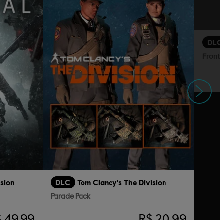
DL
Front
Próximo
ision
DLC
Tom Clancy's The Division
Parade Pack
 49,99
R$ 20,99