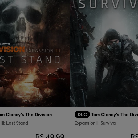
om Clancy's The Division
DLC
Tom Clancy's The Div
III: Last Stand
Expansion II: Survival
R$ 49,99
R$