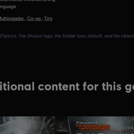
anguage
ultijogador
,
Co-op
,
Tiro
lancy’s, The Division logo, the Soldier Icon, Ubisoft, and the Ubiso
tional content for this 