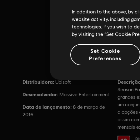
In addition to the above, by c
website activity, including ga
technologies. If you wish to d
by visiting the “Set Cookie Pr
Set Cookie
Preferences
Distribuidora:
Descrição
Ubisoft
Season Pa
Desenvolvedor:
Massive Entertainment
grandes e
um conjun
Data de lançamento:
8 de março de
a opções 
2016
assim com
mensais e
Classific
Bl