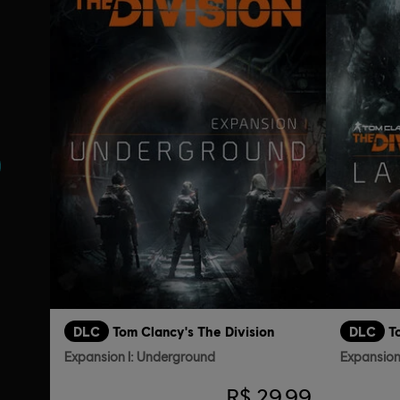
DLC
Tom Clancy's The Division
DLC
T
Expansion I: Underground
Expansion 
R$ 29,99