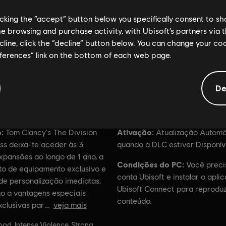
licking the “accept” button below you specifically consent to s
me browsing and purchase activity, with Ubisoft’s partners via t
ecline, click the “decline” button below. You can change your c
eferences” link on the bottom of each web page.
De
Informações gerais
:
Ativação:
Tom Clancy's The Division
Atualização Automá
ss deixa-te aceder às 3
quando a DLC estiver Disponív
xpansões ao longo de 1 ano, a
Condições do PC:
Você preci
to de equipamento exclusivo e
conta Ubisoft e instalar o aplic
de personalização imediatas,
Ubisoft Connect para reproduz
o a vantagens especiais
conteúdo.
xclusivas par
veja mais
ação
ood, Intense Violence, Strong