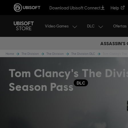
Download Ubisoft Connect
Help
Vídeo Games
DLC
Ofertas
ASSASSIN'S
Home
The Division
The Division
The Division DLC
Tom Clancy's The 
Tom Clancy's The Divi
Season Pass
DLC