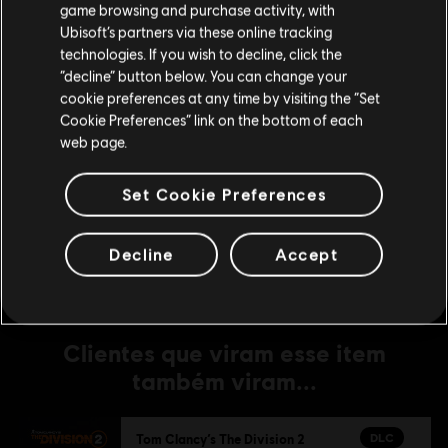
game browsing and purchase activity, with
DLC
Tom Clancy's The Division 2
Ubisoft’s partners via these online tracking
technologies. If you wish to decline, click the
500 Credits
Fique na Store atual
“decline” button below. You can change your
R$ 14,99
cookie preferences at any time by visiting the “Set
Mudar para a loja do país Portugal
Cookie Preferences” link on the bottom of each
web page.
DLC
Tom Clancy's The Division 2
Set Cookie Preferences
Battle for Brooklyn
R$ 74,99
Decline
Accept
Clientes que viram esse item
também viram...
DLC
Tom Clancy’s The Division 2