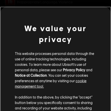
Inappropriate Language, Violence
Plataformas:
PC (Digital)
ver mais
Gênero:
Ação/Aventura
,
Co-op
,
Multijogador
,
Tiro
We value your
Condições do PC:
Você precisa de uma conta Ubisoft e instalar o
Additional content for this game:
aplicativo Ubisoft Connect para reproduzir este conteúdo.
privacy
© 2024 Ubisoft Entertainment. All Rights Reserved. Tom
DLC
Tom Clancy’s The Division 2
This website processes personal data through the
Clancy’s, The Division logo, the Soldier Icon, Ubisoft, and
Pacote de 14.000 Créditos Premium
use of online tracking technologies, including
the Ubisoft logo are registered or unregistered
R$ 299,99
cookies. To learn more about Ubisoft's use of
trademarks of Ubisoft Entertainment in the US and/or
personal data, please see our
Privacy Policy
and
other countries.
Notice at Collection
. You can set your cookies
preferences at anytime by visiting our
cookie
DLC
Tom Clancy's The Division 2
management tool.
4100 Premium Credits Pack
Parece que você está no país
United States
.
R$ 104,99
In addition to the above, by clicking the “accept”
button below you specifically consent to sharing
Visite nossa Store local para fazer sua compra.
and recording of your website activity, including