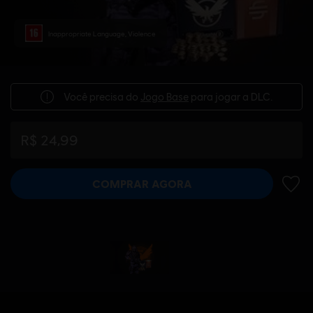
Inappropriate Language, Violence
Você precisa do
Jogo Base
para jogar a DLC.
R$ 24,99
COMPRAR AGORA
ADIC