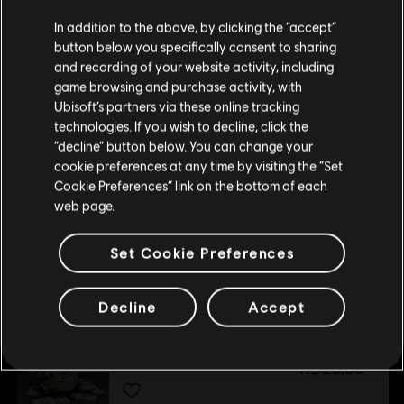
and/or other countries.
Creemos que estás en
Estados Unidos
.
In addition to the above, by clicking the “accept”
button below you specifically consent to sharing
-80%
Por favor, visita nuestra Store local para realizar
and recording of your website activity, including
DLC
Tom Clancy's Ghost Recon Wildlands
tu compra.
game browsing and purchase activity, with
Season Pass
Ubisoft’s partners via these online tracking
R$ 40,00
R$ 199,99
technologies. If you wish to decline, click the
Permanecer en esta Store
“decline” button below. You can change your
cookie preferences at any time by visiting the “Set
Actualizar mi localidad
Cookie Preferences” link on the bottom of each
DLC
Ghost Recon Wildlands
web page.
800 GR Credits
R$ 14,99
Set Cookie Preferences
Decline
Accept
DLC
Ghost Recon Wildlands
1700 GR Credits
R$ 29,99