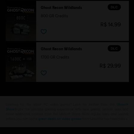
DLC
Ghost Recon Wildlands
800 GR Credits
R$ 14,99
DLC
Ghost Recon Wildlands
1700 GR Credits
R$ 29,99
Looking for the latest PC video games? Look no further than the
Ubisoft
Store
!Enjoy the ultimate gaming experience with new games, season pass and
more additional content from the Ubisoft Store. With regular sales and special
offers, you can score
great deals on video games
from Ubisoft’s top franchises s