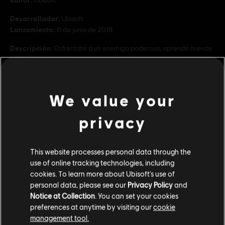
Ubisoft
Desarrollador:
Ubisoft
Lanzamiento:
6 de junio de 2018
Descripción:
Enfréntate a un enemigo poderoso, aprende nuevas
habilidades y desbloquea armas exclusivas en este contenido
descargable cargado de acción. Cuando derriban vuestro
helicóptero durante una misión de evacuación, todos los miembros
d
ver más
We value your
Clasificación por edad :
ver más
privacy
Género:
Shooter
,
Multijugador
Contenido adicional
Activación:
El contenido descargable estará automáticamente
This website processes personal data through the
disponible en el juego, en Uplay PC. No es necesario activar la
use of online tracking technologies, including
compra manualmente.
-80%
cookies. To learn more about Ubisoft's use of
DLC
Tom Clancy's Ghost Recon Wildlands
personal data, please see our
Privacy Policy
and
© 2017 Ubisoft Entertainment. All Rights Reserved. Tom
Notice at Collection
. You can set your cookies
Year 2 Pass
Clancy’s Ghost Recon, the Soldier Icon, Ubisoft, and the
preferences at anytime by visiting our
cookie
R$ 15,00
R$ 74,99
Ubisoft logo are trademarks of Ubisoft Entertainment in the US
management tool.