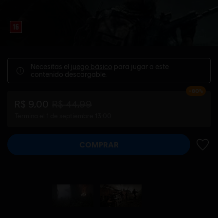
Necesitas el
juego básico
para jugar a este
contenido descargable.
-80%
R$ 9,00
R$ 44,99
Termina el 1 de septiembre 13:00
COMPRAR
AÑADI