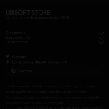
Ubisoft, creando mundos desde 1986
Conócenos
Descubre más
Ubisoft Store
Support
Lanzador de Ubisoft Connect PC
Spanish
Condiciones de uso
Política de privacidad
Configurar cookies
Aviso legal
Términos y condiciones
Política de reembolso
Formulario de cancelación
Derecho de cancelación de Ubisoft+
Derecho de cancelación de Rocksmith+
2001-2026 Ubisoft Entertainment. All Rights Reserved. Ubisoft, Ubi.com