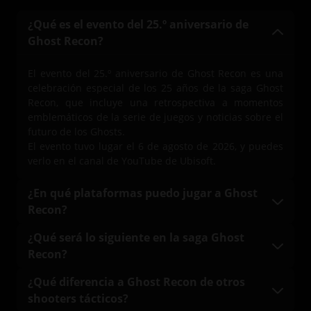
¿Qué es el evento del 25.º aniversario de
Ghost Recon?
El evento del 25.º aniversario de Ghost Recon es una
celebración especial de los 25 años de la saga Ghost
Recon, que incluye una retrospectiva a momentos
emblemáticos de la serie de juegos y noticias sobre el
futuro de los Ghosts.
El evento tuvo lugar el 6 de agosto de 2026, y puedes
verlo en el canal de YouTube de Ubisoft.
¿En qué plataformas puedo jugar a Ghost
Recon?
Los juegos de Ghost Recon están disponibles en varias
¿Qué será lo siguiente en la saga Ghost
plataformas:
Recon?
Consolas PlayStation
Las últimas noticias sobre el futuro de la saga Ghost
¿Qué diferencia a Ghost Recon de otros
Consolas Xbox
Recon se dieron durante el evento del 25.º aniversario.
shooters tácticos?
PC
Disfruta del vídeo del evento y sigue los canales