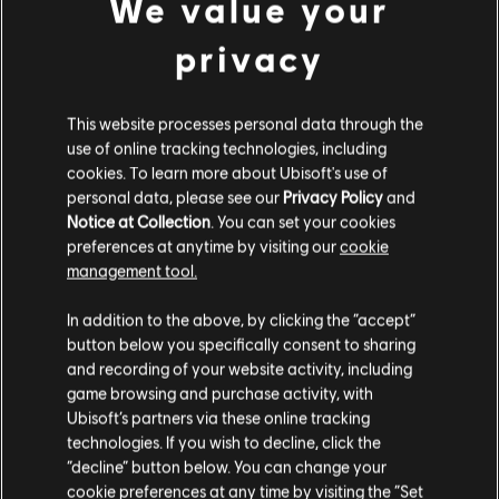
We value your
privacy
This website processes personal data through the
use of online tracking technologies, including
cookies. To learn more about Ubisoft's use of
personal data, please see our
Privacy Policy
and
Notice at Collection
. You can set your cookies
preferences at anytime by visiting our
cookie
management tool.
Creemos que estás en
Estados Unidos
.
In addition to the above, by clicking the “accept”
button below you specifically consent to sharing
Por favor, visita nuestra Store local para realizar
and recording of your website activity, including
tu compra.
game browsing and purchase activity, with
Ubisoft’s partners via these online tracking
technologies. If you wish to decline, click the
Permanecer en esta Store
“decline” button below. You can change your
cookie preferences at any time by visiting the “Set