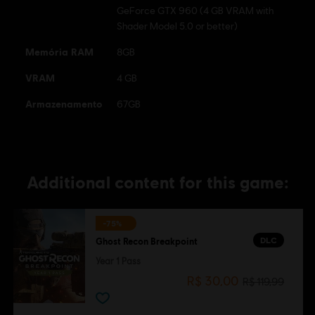
GeForce GTX 960 (4 GB VRAM with
Shader Model 5.0 or better)
Memória RAM
8GB
VRAM
4 GB
Armazenamento
67GB
Additional content for this game:
-75%
DLC
Ghost Recon Breakpoint
Year 1 Pass
R$ 30,00
R$ 119,99