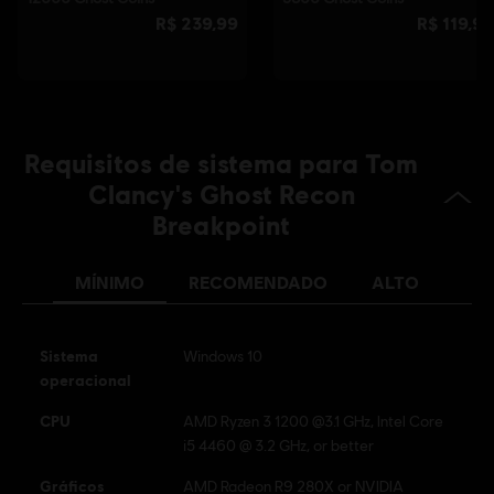
Ubisoft logo are registered or unregistered trademarks of
Ubisoft Entertainment in the US and/or other countries.
Requisitos de sistema para Tom
Clancy's Ghost Recon
Breakpoint
MÍNIMO
RECOMENDADO
ALTO
Sistema
Windows 10
operacional
CPU
AMD Ryzen 3 1200 @3.1 GHz, Intel Core
i5 4460 @ 3.2 GHz, or better
Gráficos
AMD Radeon R9 280X or NVIDIA