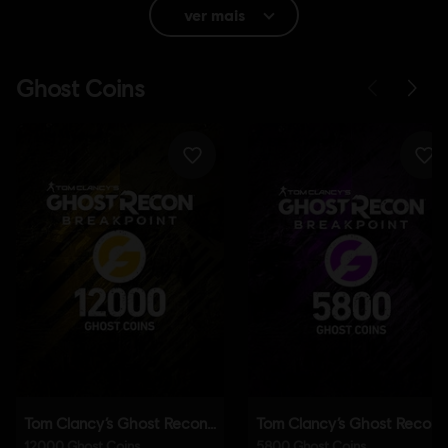
ver mais
Classificação
Legal Drugs, Inappropriate Language, Violence
In-Game Purchases, Users Interact
Idioma:
Inglês (Áudio, Interface, Legendas)
Francês (Áudio, Interface, Legendas)
veja mais
Plataformas:
Idioma:
PC (Digital), PS4 (Digital), Xbox (Digital), Steam
Gênero:
Co-op
,
Ação/Aventura
,
Mundo aberto
,
Multijogador
Software Antibatota:
a solução antibatota BattlEye é instalada
automaticamente com este jogo e é necessária para o poder
jogar; não poderás iniciar o jogo se o desinstalares.
Multiplayer:
Sim
Um Jogador:
Sim
© 2019 Ubisoft Entertainment. All Rights Reserved. Tom
Clancy’s, Ghost Recon, the Soldier Icon, Ubisoft, and the