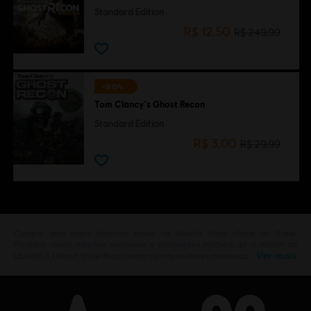
Standard Edition
R$ 12,50
R$ 249,99
-90%
Tom Clancy's Ghost Recon
Standard Edition
R$ 3,00
R$ 29,99
Compre seus jogos favoritos online na Ubisoft Store oficial do Brasil.
Produtos novos, edições exclusivas e promoções incríveis: só o melhor da
Ver mais
Ubisoft! A Ubisoft Store Brasil conta com as melhores aventuras …