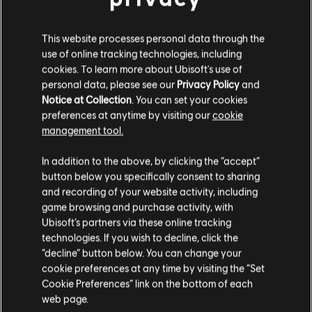
This website processes personal data through the
use of online tracking technologies, including
cookies. To learn more about Ubisoft's use of
personal data, please see our
Privacy Policy
and
Notice at Collection
. You can set your cookies
preferences at anytime by visiting our
cookie
management tool.
Parece que você está no país
United States
.
In addition to the above, by clicking the “accept”
button below you specifically consent to sharing
Visite nossa Store local para fazer sua compra.
and recording of your website activity, including
game browsing and purchase activity, with
Ubisoft’s partners via these online tracking
technologies. If you wish to decline, click the
Fique na Store atual
“decline” button below. You can change your
cookie preferences at any time by visiting the “Set
Mudar para a loja do país Portugal
Cookie Preferences” link on the bottom of each
web page.