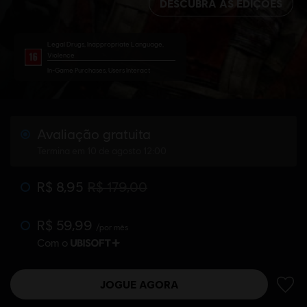
DESCUBRA AS EDIÇÕES
Legal Drugs, Inappropriate Language,
Violence
In-Game Purchases, Users Interact
Avaliação gratuita
Termina em 10 de agosto 12:00
R$ 8,95
R$ 179,00
R$ 59,99
/por mês
Com o
JOGUE AGORA
ADIC