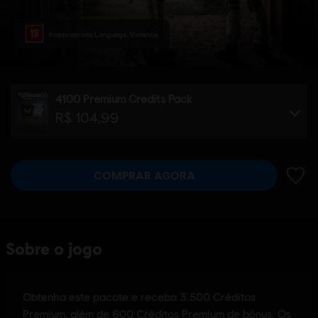
Inappropriate Language, Violence
4100 Premium Credits Pack
R$ 104,99
COMPRAR AGORA
ADIC