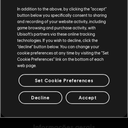
R$ 59,99
Parece que você está no país
United States
.
In addition to the above, by clicking the “accept”
button below you specifically consent to sharing
Visite nossa Store local para fazer sua compra.
and recording of your website activity, including
game browsing and purchase activity, with
DLC
Tom Clancy's The Division 2
Ubisoft’s partners via these online tracking
1050 Credits
technologies. If you wish to decline, click the
Fique na Store atual
R$ 29,99
“decline” button below. You can change your
cookie preferences at any time by visiting the “Set
Mudar para a loja do país Portugal
Cookie Preferences” link on the bottom of each
web page.
DLC
Tom Clancy's The Division 2
6500 Credits
Set Cookie Preferences
R$ 149,99
Decline
Accept
Informações gerais