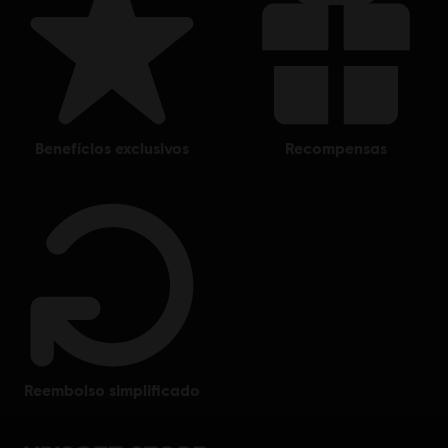
Multiplayer:
Yes
Um Jogador:
Yes
© 2018 Ubisoft Entertainment. All Rights Reserved. Tom Clancy’s, The Division logo, the
Soldier Icon, Ubisoft, and the Ubisoft logo are registered or unregistered trademarks of
benefícios exclusivos
recompensas
Ubisoft Entertainment in the US and/or other countries.
reembolso simplificado