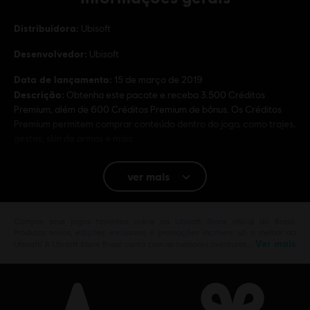
Distribuidora:
Ubisoft
Desenvolvedor:
Ubisoft
Data de lançamento:
15 de março de 2019
Descrição:
Obtenha este pacote e receba 3.500 Créditos
Premium, além de 600 Créditos Premium de bônus. Os Créditos
Premium permitem comprar conteúdo dentro do jogo, como trajes,
gestos, skin de armas e mais.
Classificação
Inappropriate Language, Violence
ver mais
Plataformas:
PC (Digital)
Gênero:
Compre seus jogos favoritos online na Ubisoft Store oficial do Brasil.
Multijogador
,
Tiro
Produtos novos, edições exclusivas e promoções incríveis: só o melhor da
Ver mais
Ubisoft! A Ubisoft Store Brasil conta com as melhores aventuras …
Ativação:
Adicionado Automaticamente a sua Biblioteca Ubisoft
Connect para PC
Condições do PC:
Você precisa de uma conta Ubisoft e instalar o
aplicativo Ubisoft Connect para reproduzir este conteúdo.