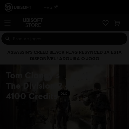
Help
ASSASSIN'S CREED BLACK FLAG RESYNCED JÁ ESTÁ
DISPONÍVEL! ADQUIRA O JOGO
Tom Clancy’s
The Division 2 –
4100 Credits
DLC