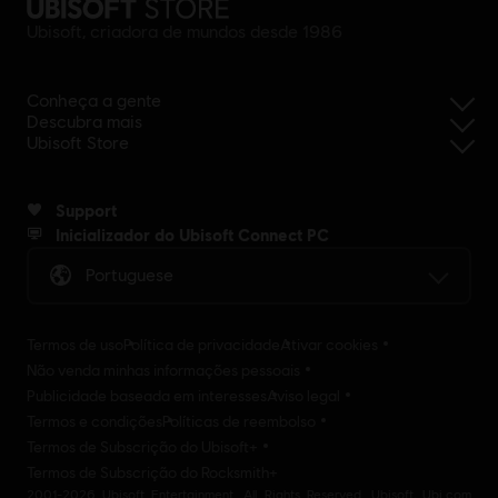
Ubisoft, criadora de mundos desde 1986
Conheça a gente
Descubra mais
Ubisoft Store
Support
Inicializador do Ubisoft Connect PC
Portuguese
Termos de uso
Política de privacidade
Ativar cookies
Não venda minhas informações pessoais
Publicidade baseada em interesses
Aviso legal
Termos e condições
Políticas de reembolso
Termos de Subscrição do Ubisoft+
Termos de Subscrição do Rocksmith+
2001-2026 Ubisoft Entertainment. All Rights Reserved. Ubisoft, Ubi.com