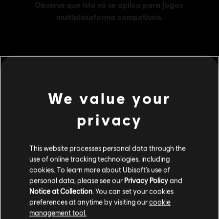
MENU
COMPRAR AGORA
We value your
Additional content for this game:
privacy
DLC
Tom Clancy's The Division 2
This website processes personal data through the
500 Credits
use of online tracking technologies, including
R$ 14,99
cookies. To learn more about Ubisoft's use of
personal data, please see our
Privacy Policy
and
Notice at Collection
. You can set your cookies
DLC
preferences at anytime by visiting our
cookie
Tom Clancy's The Division 2
management tool.
2250 Credits