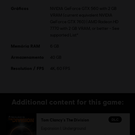
other countries.
Gráficos
NVIDIA GeForce GTX 560 with 2 GB
VRAM (current equivalent NVIDIA
GeForce GTX 760) | AMD Radeon HD
7770 with 2 GB VRAM, or better - See
supported List*
Memória RAM
6 GB
Armazenamento
40 GB
Resolution / FPS
4K, 60 FPS
Additional content for this game:
DLC
Tom Clancy's The Division
Expansion I: Underground