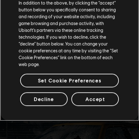
Parece que você está no país
United States
.
In addition to the above, by clicking the “accept”
button below you specifically consent to sharing
Visite nossa Store local para fazer sua compra.
and recording of your website activity, including
game browsing and purchase activity, with
Ubisoft’s partners via these online tracking
technologies. If you wish to decline, click the
Fique na Store atual
“decline” button below. You can change your
cookie preferences at any time by visiting the “Set
Mudar para a loja do país Portugal
Cookie Preferences” link on the bottom of each
web page.
Set Cookie Preferences
Decline
Accept