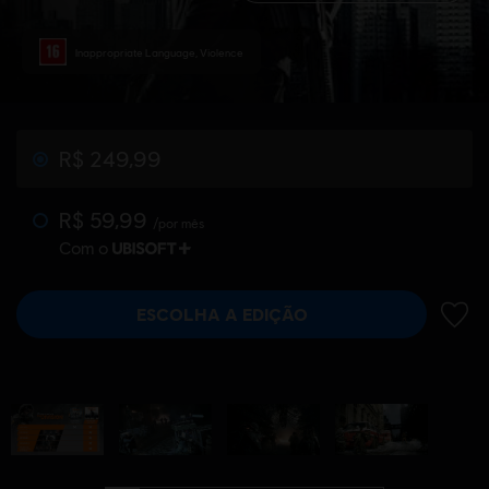
Inappropriate Language, Violence
R$ 249,99
R$ 59,99
/por mês
Com o
ESCOLHA A EDIÇÃO
ADIC