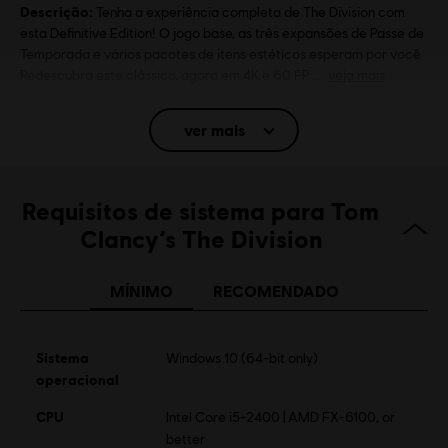
Descrição:
Tenha a experiência completa de The Division com
esta Definitive Edition! O jogo base, as três expansões de Passe de
Temporada e vários pacotes de itens estéticos esperam por você.
Redescubra este clássico, agora em 4K e 60 FP
veja mais
Classificação
Inappropriate Language, Violence
ver mais
Plataformas:
PC (Digital), PS4 (Digital), Xbox (Digital), Steam
Gênero:
Multijogador
,
Tiro
Requisitos de sistema para Tom
Ativação:
Automaticamente adicionado para download na sua
Clancy’s The Division
biblioteca Ubisoft Connect para PC
Condições do PC:
Você precisa de uma conta Ubisoft e instalar o
MÍNIMO
RECOMENDADO
aplicativo Ubisoft Connect para reproduzir este conteúdo.
© 2026 Ubisoft Entertainment. All Rights Reserved. Tom
Sistema
Windows 10 (64-bit only)
Clancy’s, The Division logo, the Soldier Icon, Ubisoft, and
operacional
the Ubisoft logo are registered or unregistered
CPU
Intel Core i5-2400 | AMD FX-6100, or
trademarks of Ubisoft Entertainment in the US and/or
better