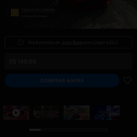
Inappropriate Language
In-Game Purchases
Você precisa do
Jogo Base
para jogar a DLC.
R$ 149,99
COMPRAR AGORA
ADIC