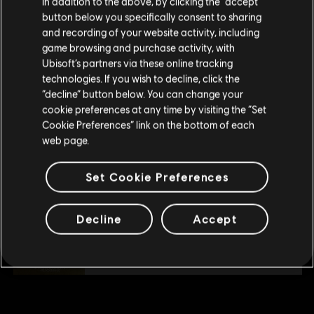
In addition to the above, by clicking the “accept”
DLC
The Crew Motorfest
button below you specifically consent to sharing
Passe do Ano 3
Visite nossa Store local para fazer sua compra.
and recording of your website activity, including
R$ 149,99
game browsing and purchase activity, with
Ubisoft’s partners via these online tracking
technologies. If you wish to decline, click the
Fique na Store atual
“decline” button below. You can change your
DLC
The Crew Motorfest
cookie preferences at any time by visiting the “Set
Mudar para a loja do país Portugal
Pacote de Carros JDM
Cookie Preferences” link on the bottom of each
R$ 34,99
web page.
Set Cookie Preferences
DLC
The Crew™ Motorfest Gold Pack
360.000 Crew Credits
Decline
Accept
R$ 110,99