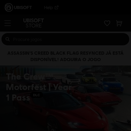
Help
ASSASSIN'S CREED BLACK FLAG RESYNCED JÁ ESTÁ
DISPONÍVEL! ADQUIRA O JOGO
The Crew™
Motorfest | Year
1 Pass
DLC