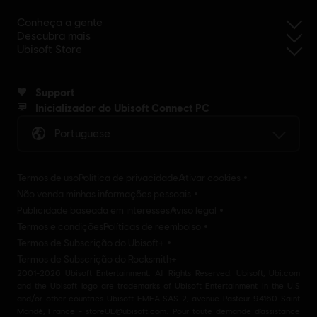
Conheça a gente
Descubra mais
Ubisoft Store
Support
Inicializador do Ubisoft Connect PC
Portuguese
Termos de uso
Política de privacidade
Ativar cookies
Não venda minhas informações pessoais
Publicidade baseada em interesses
Aviso legal
Termos e condições
Políticas de reembolso
Termos de Subscrição do Ubisoft+
Termos de Subscrição do Rocksmith+
2001-2026 Ubisoft Entertainment. All Rights Reserved. Ubisoft, Ubi.com
and the Ubisoft logo are trademarks of Ubisoft Entertainment in the U.S
and/or other countries Ubisoft EMEA SAS 2, avenue Pasteur 94160 Saint
Mandé, France - storeUE@ubisoft.com. Pour toute demande d’assistance