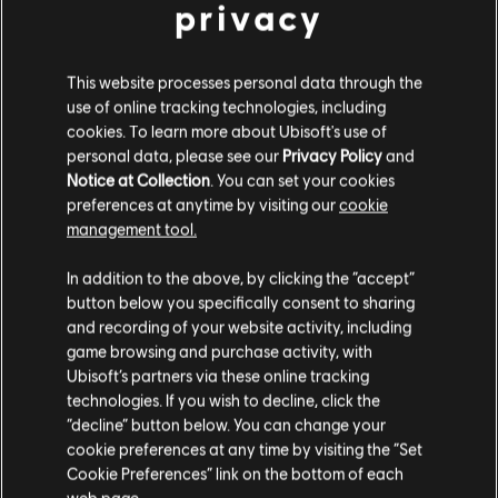
privacy
R$ 39,99
This website processes personal data through the
use of online tracking technologies, including
cookies. To learn more about Ubisoft's use of
DLC
The Crew™ Motorfest Gold Pack
personal data, please see our
Privacy Policy
and
360.000 Crew Credits
Notice at Collection
. You can set your cookies
R$ 110,99
preferences at anytime by visiting our
cookie
management tool.
Parece que você está no país
United States
.
In addition to the above, by clicking the “accept”
button below you specifically consent to sharing
Mostrando
5
de
5
itens
Visite nossa Store local para fazer sua compra.
and recording of your website activity, including
Compre seus jogos favoritos online na Ubisoft Store oficial do Brasil.
game browsing and purchase activity, with
Produtos novos, edições exclusivas e promoções incríveis: só o melhor da
Ubisoft’s partners via these online tracking
Ver mais
Ubisoft! A Ubisoft Store Brasil conta com as melhores aventuras …
technologies. If you wish to decline, click the
Fique na Store atual
“decline” button below. You can change your
cookie preferences at any time by visiting the “Set
Mudar para a loja do país Portugal
Cookie Preferences” link on the bottom of each
web page.