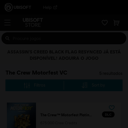
Help
ASSASSIN'S CREED BLACK FLAG RESYNCED JÁ ESTÁ
DISPONÍVEL! ADQUIRA O JOGO
The Crew Motorfest VC
5
resultados
Filtros
Sort by
DLC
The Crew™ Motorfest Platinum Pack
675.000 Crew Credits