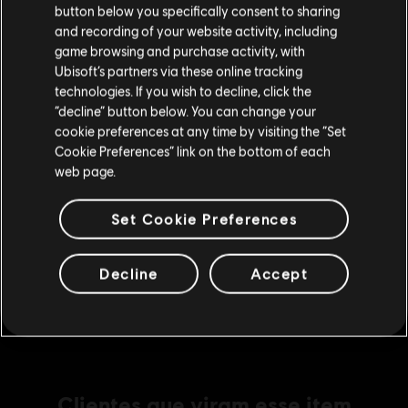
Passe do Ano 1
button below you specifically consent to sharing
Visite nossa Store local para fazer sua compra.
and recording of your website activity, including
R$ 149,99
game browsing and purchase activity, with
Ubisoft’s partners via these online tracking
technologies. If you wish to decline, click the
Fique na Store atual
DLC
The Crew Motorfest
“decline” button below. You can change your
cookie preferences at any time by visiting the “Set
Mudar para a loja do país Portugal
Pacote de Carros JDM
Cookie Preferences” link on the bottom of each
R$ 34,99
web page.
Set Cookie Preferences
DLC
The Crew Motorfest
Pacote Drift
Decline
Accept
R$ 24,99
Clientes que viram esse item