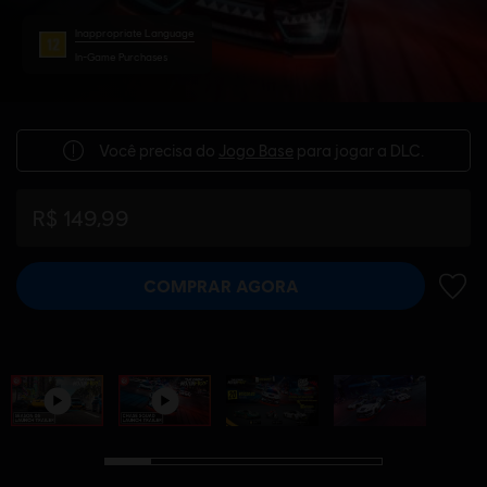
Inappropriate Language
In-Game Purchases
Você precisa do
Jogo Base
para jogar a DLC.
R$ 149,99
COMPRAR AGORA
ADIC