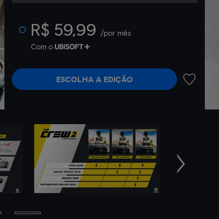
R$ 59,99
/por mês
Com o
ESCOLHA A EDIÇÃO
ADICIONA
Próximo