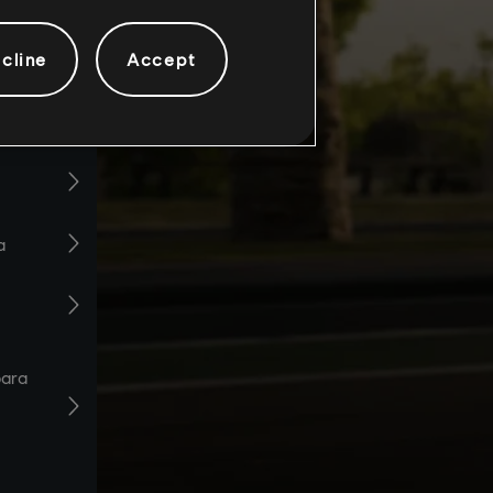
cline
Accept