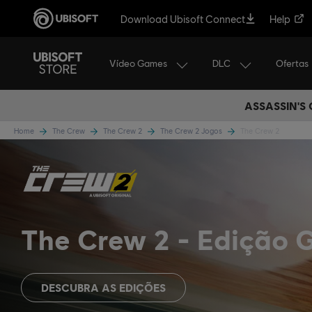
Download Ubisoft Connect
Help
Vídeo Games
DLC
Ofertas
ASSASSIN'S
Home
The Crew
The Crew 2
The Crew 2 Jogos
The Crew 2
The Crew 2
Edição 
DESCUBRA AS EDIÇÕES