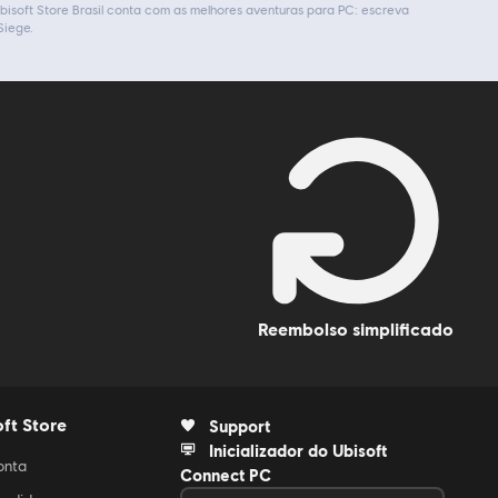
 Ubisoft Store Brasil conta com as melhores aventuras para PC: escreva
Siege.
reembolso simplificado
ft Store
Support
Inicializador do Ubisoft
onta
Connect PC