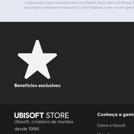
Compre seus jogos favoritos online na Ubisoft Store oficial do Brasil
sua própria odisseia em Assassin's Creed Odyssey, torne-se um agent
benefícios exclusivos
Conheça a gent
Ubisoft, criadora de mundos
Sobre a Ubisoft
desde 1986