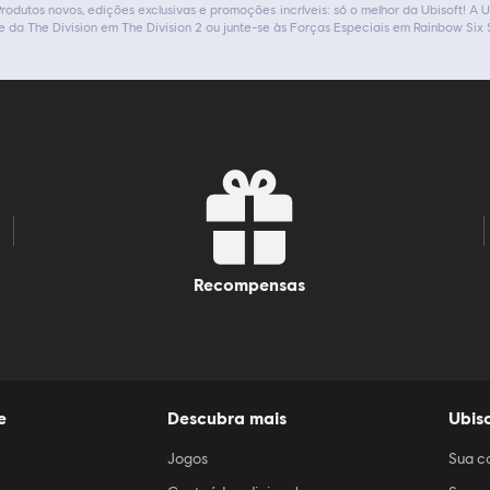
. Produtos novos, edições exclusivas e promoções incríveis: só o melhor da Ubisoft! A
e da The Division em The Division 2 ou junte-se às Forças Especiais em Rainbow Six 
recompensas
e
Descubra mais
Ubiso
Jogos
Sua c