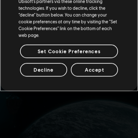
Ubisoft’s partners via these online tracking
technologies. If you wish to decline, click the
Fique na Store atual
“decline” button below. You can change your
cookie preferences at any time by visiting the “Set
Mudar para a loja do país Portugal
Cookie Preferences” link on the bottom of each
web page.
Set Cookie Preferences
Decline
Accept