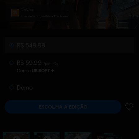
Violence
Users Interact, In-Game Purchases
R$ 549,99
R$ 59,99
/por mês
Com o
Demo
ESCOLHA A EDIÇÃO
ADIC