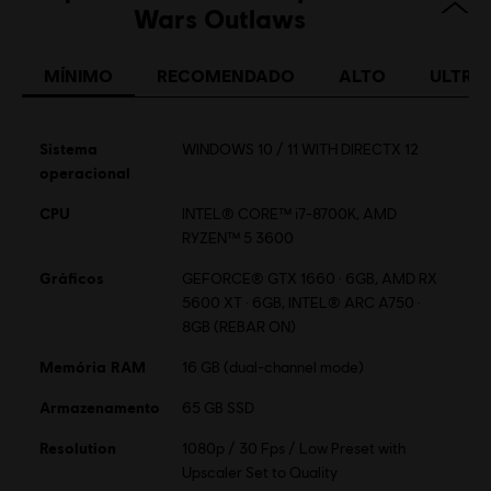
Wars Outlaws
Francês (Áudio, Interface, Legendas)
veja mais
Plataformas:
Idioma:
PC (Digital), PS5 (Digital), Xbox (Digital), Steam,
MÍNIMO
RECOMENDADO
ALTO
ULTRA
Switch 2 (Digital)
Gênero:
Mundo aberto
,
Ação/Aventura
,
Tiro
Sistema
WINDOWS 10 / 11 WITH DIRECTX 12
operacional
STAR WARS © & TM 2024 Lucasfilm Ltd. All Rights
Reserved. Developed by Ubisoft. Ubisoft TM & © 2024
CPU
INTEL® CORE™ i7-8700K, AMD
Ubisoft Entertainment. All Rights Reserved.
RYZEN™ 5 3600
Gráficos
GEFORCE® GTX 1660 · 6GB, AMD RX
5600 XT · 6GB, INTEL® ARC A750 ·
8GB (REBAR ON)
Memória RAM
16 GB (dual-channel mode)
Armazenamento
65 GB SSD
Resolution
1080p / 30 Fps / Low Preset with
Upscaler Set to Quality