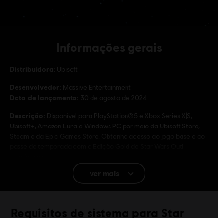
Informações gerais
Distribuidora:
Ubisoft
Desenvolvedor:
Massive Entertainment
Data de lançamento:
30 de agosto de 2024
Descrição:
Disponível para PlayStation®5 e Xbox Series X|S,
Ubisoft+, Amazon Luna e Windows PC por meio da Ubisoft Store,
Steam e da Epic Games Store. Obtenha acesso ao jogo base e ao
passe de temporada com a Edição Gold de Star Wars Outl
veja mais
Classificação
Violence
ver mais
Users Interact, In-Game Purchases
Idioma:
Requisitos de sistema para Star
Inglês (Áudio, Interface, Legendas)