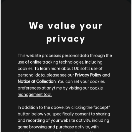
We value your
privacy
This website processes personal data through the
use of online tracking technologies, including
cookies. To learn more about Ubisoft's use of
personal data, please see our
Privacy Policy
and
Notice at Collection
. You can set your cookies
preferences at anytime by visiting our
cookie
management tool.
Parece que você está no país
United States
.
In addition to the above, by clicking the “accept”
button below you specifically consent to sharing
Visite nossa Store local para fazer sua compra.
and recording of your website activity, including
game browsing and purchase activity, with