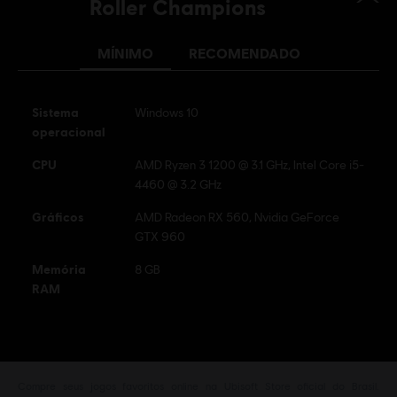
Roller Champions
MÍNIMO
RECOMENDADO
Sistema
Windows 10
operacional
CPU
AMD Ryzen 3 1200 @ 3.1 GHz, Intel Core i5-
4460 @ 3.2 GHz
Gráficos
AMD Radeon RX 560, Nvidia GeForce
GTX 960
Memória
8 GB
RAM
Compre seus jogos favoritos online na Ubisoft Store oficial do Brasil.