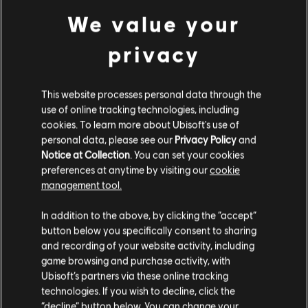
We value your
Informações gerais
privacy
Distribuidora:
Ubisoft
Desenvolvedor:
Ubisoft Montreal
This website processes personal data through the
Data de lançamento:
25 de maio de 2022
use of online tracking technologies, including
Descrição:
Patine e deslize para a glória em Roller Champions.
cookies. To learn more about Ubisoft's use of
Descubra um jogo de esportes de PvP em equipe gratuito sem
personal data, please see our
Privacy Policy
and
igual!
Notice at Collection
. You can set your cookies
Plataformas:
PC (Digital), Steam
preferences at anytime by visiting our
cookie
Gênero:
Sports
,
Multijogador
management tool.
ver mais
Parece que você está no país
United States
.
In addition to the above, by clicking the “accept”
©2022 Ubisoft Entertainment. All Rights Reserved. The Roller Champions logo,
button below you specifically consent to sharing
Ubisoft, and the Ubisoft logo are registered or unregistered trademarks of Ubisoft
Visite nossa Store local para fazer sua compra.
and recording of your website activity, including
Entertainment in the US and/or other countries.
game browsing and purchase activity, with
Ubisoft’s partners via these online tracking
technologies. If you wish to decline, click the
Fique na Store atual
“decline” button below. You can change your