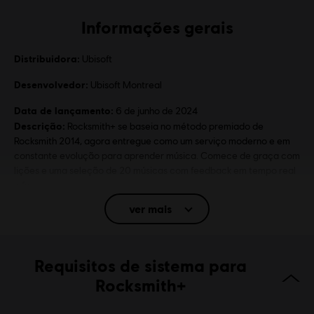
Informações gerais
Distribuidora:
Ubisoft
Desenvolvedor:
Ubisoft Montreal
Data de lançamento:
6 de junho de 2024
Descrição:
Rocksmith+ se baseia no método premiado de
Rocksmith 2014, agora entregue como um serviço moderno e em
constante evolução para aprender música. Comece de graça com
lições e uma seleção de 20 músicas com feedback em tempo real
e fe
veja mais
ver mais
Classificação
Lyrics
In-Game Purchases, Users Interact, Online Music Not Rated by
Requisitos de sistema para
the ESRB
Plataformas:
PC (Digital), PS5 (Digital), iOS, Android, Steam
Rocksmith+
Gênero: