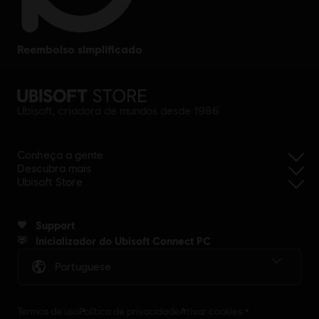
instrumento. Os instrumentos mais novos geralmente
possuem saída USB enquanto os mais antigos podem
usar conexão MIDI de 5 pinos, e os requisitos exatos
reembolso simplificado
podem variar. Para saber mais,
clique aqui
.
Ubisoft, criadora de mundos desde 1986
Conheça a gente
Descubra mais
Ubisoft Store
Support
Inicializador do Ubisoft Connect PC
Portuguese
Termos de uso
Política de privacidade
Ativar cookies