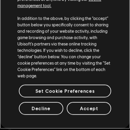
management tool.
Parece que você está no país
United States
.
In addition to the above, by clicking the “accept”
button below you specifically consent to sharing
Visite nossa Store local para fazer sua compra.
and recording of your website activity, including
game browsing and purchase activity, with
Ubisoft’s partners via these online tracking
technologies. If you wish to decline, click the
Fique na Store atual
“decline” button below. You can change your
cookie preferences at any time by visiting the “Set
Mudar para a loja do país Portugal
Cookie Preferences” link on the bottom of each
web page.
Set Cookie Preferences
Decline
Accept