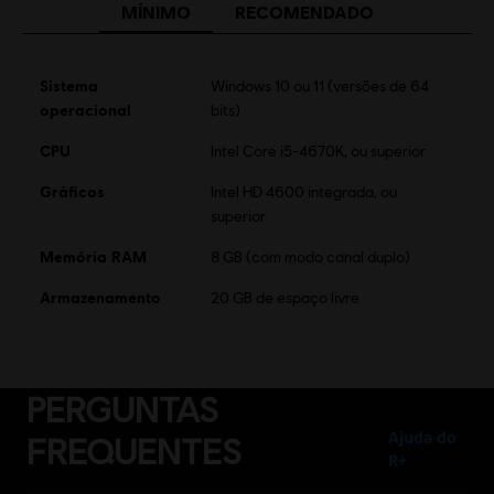
MÍNIMO
RECOMENDADO
Música
Ativação:
Automaticamente adicionado para download na sua
biblioteca Ubisoft Connect para PC
Sistema
Windows 10 ou 11 (versões de 64
Condições do PC:
Você precisa de uma conta Ubisoft e instalar o
operacional
bits)
aplicativo Ubisoft Connect para reproduzir este conteúdo.
CPU
Intel Core i5-4670K, ou superior
© 2022–2024 Ubisoft Entertainment. All Rights Reserved.
Gráficos
Intel HD 4600 integrada, ou
The Rocksmith logo, Ubisoft, and the Ubisoft logo are
superior
registered or unregistered trademarks of Ubisoft
Memória RAM
8 GB (com modo canal duplo)
Entertainment in the US and/or other countries.
Armazenamento
20 GB de espaço livre
PERGUNTAS
Ajuda do
FREQUENTES
R+