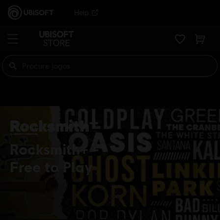
Help
Rocksmith+
Free to Play