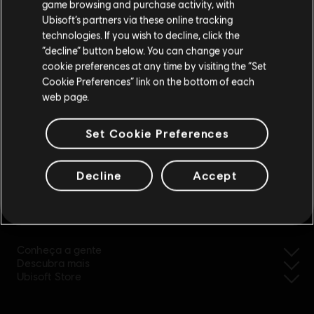
game browsing and purchase activity, with
Ubisoft’s partners via these online tracking
technologies. If you wish to decline, click the
Fique na Store atual
“decline” button below. You can change your
cookie preferences at any time by visiting the “Set
Mudar para a loja do país Portugal
Cookie Preferences” link on the bottom of each
web page.
Set Cookie Preferences
reembolso simplificado
Decline
Accept
Ubisoft, criadora de mundos desde 1986
Conheça a gente
Descubra mais
Ubisoft Store