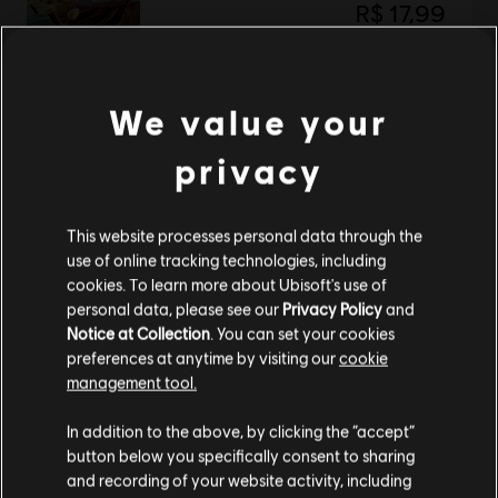
R$ 17,99
We value your
Mostrando
1
de
1
itens
Compre seus jogos favoritos online na Ubisoft Store oficial do Brasil.
privacy
Produtos novos, edições exclusivas e promoções incríveis: só o melhor da
Ver mais
Ubisoft! A Ubisoft Store Brasil conta com as melhores aventuras …
This website processes personal data through the
use of online tracking technologies, including
cookies. To learn more about Ubisoft's use of
personal data, please see our
Privacy Policy
and
Notice at Collection
. You can set your cookies
preferences at anytime by visiting our
cookie
management tool.
Parece que você está no país
United States
.
In addition to the above, by clicking the “accept”
button below you specifically consent to sharing
benefícios exclusivos
recompensas
Visite nossa Store local para fazer sua compra.
and recording of your website activity, including