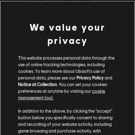
MÍNIMO
We value your
Sistema operacional
Windows 10
privacy
This website processes personal data through the
use of online tracking technologies, including
Additional content for this game:
cookies. To learn more about Ubisoft's use of
personal data, please see our
Privacy Policy
and
Notice at Collection
. You can set your cookies
DLC
Legend of Keepers
preferences at anytime by visiting our
cookie
Return of the Goddess
management tool.
R$ 29,99
Parece que você está no país
United States
.
In addition to the above, by clicking the “accept”
button below you specifically consent to sharing
Visite nossa Store local para fazer sua compra.
and recording of your website activity, including
DLC
Legend of Keepers
game browsing and purchase activity, with