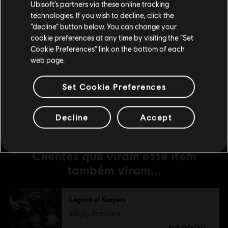
Ubisoft’s partners via these online tracking
Soul Smugglers
technologies. If you wish to decline, click the
R$ 29,99
Fique na Store atual
“decline” button below. You can change your
cookie preferences at any time by visiting the “Set
Mudar para a loja do país Portugal
Cookie Preferences” link on the bottom of each
DLC
web page.
Legend of Keepers
Feed the Troll
Set Cookie Preferences
R$ 29,99
Decline
Accept
Clientes que viram esse item
também viram...
Legend of Keepers
Edição Standard