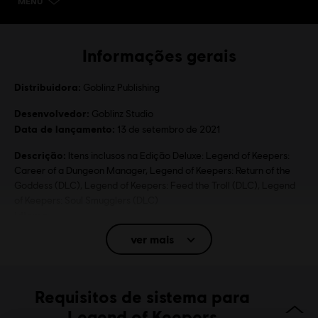
MENU
ESCOLHA A EDIÇÃO
Informações gerais
Distribuidora:
Goblinz Publishing
Desenvolvedor:
Goblinz Studio
Data de lançamento:
13 de setembro de 2021
Descrição:
Itens inclusos na Edição Deluxe: Legend of Keepers:
Career of a Dungeon Manager, Legend of Keepers: Return of the
Goddess (DLC), Legend of Keepers: Feed the Troll (DLC), Legend
of Keepers: Soul Smugglers (DLC)
Idioma:
Inglês (Interface, Legendas)
ver mais
Francês (Interface, Legendas)
veja mais
Idioma:
Plataformas:
PC (Digital)
Requisitos de sistema para
Gênero:
Estratégia
,
Jogos Indie
,
Jogo de RPG
Legend of Keepers