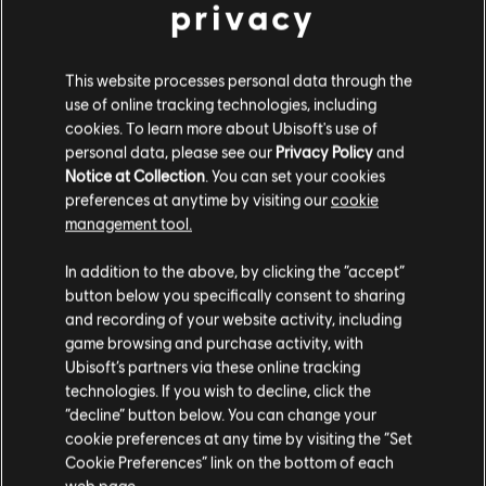
privacy
R$ 499,99
This website processes personal data through the
use of online tracking technologies, including
cookies. To learn more about Ubisoft's use of
DLC
For Honor
personal data, please see our
Privacy Policy
and
Pacote de Créditos 22.000 de Aço
Notice at Collection
. You can set your cookies
R$ 99,99
preferences at anytime by visiting our
cookie
management tool.
Parece que você está no país
United States
.
In addition to the above, by clicking the “accept”
button below you specifically consent to sharing
Mostrando
5
de
5
itens
Visite nossa Store local para fazer sua compra.
and recording of your website activity, including
Compre seus jogos favoritos online na Ubisoft Store oficial do Brasil.
game browsing and purchase activity, with
Produtos novos, edições exclusivas e promoções incríveis: só o melhor da
Ubisoft’s partners via these online tracking
Ver mais
Ubisoft! A Ubisoft Store Brasil conta com as melhores aventuras …
technologies. If you wish to decline, click the
Fique na Store atual
“decline” button below. You can change your
cookie preferences at any time by visiting the “Set
Mudar para a loja do país Portugal
Cookie Preferences” link on the bottom of each
web page.