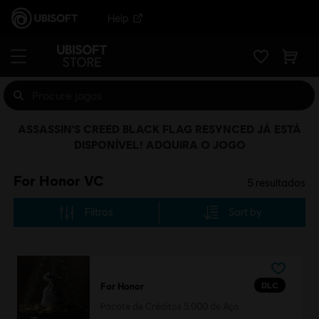
Help
ASSASSIN'S CREED BLACK FLAG RESYNCED JÁ ESTÁ
DISPONÍVEL! ADQUIRA O JOGO
For Honor VC
5
resultados
Filtros
Sort by
DLC
For Honor
Pacote de Créditos 5.000 de Aço