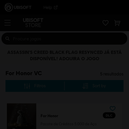
Help
ASSASSIN'S CREED BLACK FLAG RESYNCED JÁ ESTÁ
DISPONÍVEL! ADQUIRA O JOGO
For Honor VC
5
resultados
Filtros
Sort by
DLC
For Honor
Pacote de Créditos 5.000 de Aço