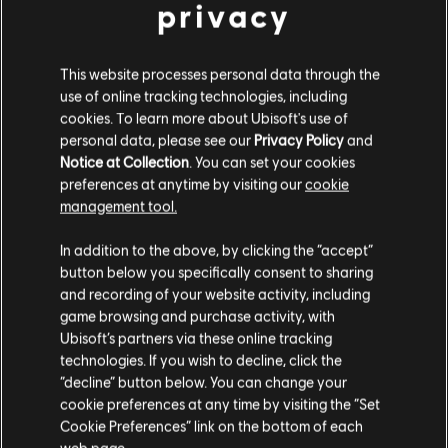
privacy
R$ 499,99
This website processes personal data through the
use of online tracking technologies, including
cookies. To learn more about Ubisoft's use of
DLC
For Honor
personal data, please see our
Privacy Policy
and
Pacote de Créditos 22.000 de Aço
Notice at Collection
. You can set your cookies
R$ 99,99
preferences at anytime by visiting our
cookie
management tool.
Parece que você está no país
United States
.
In addition to the above, by clicking the “accept”
button below you specifically consent to sharing
Mostrando
5
de
5
itens
Visite nossa Store local para fazer sua compra.
and recording of your website activity, including
Compre seus jogos favoritos online na Ubisoft Store oficial do Brasil.
game browsing and purchase activity, with
Produtos novos, edições exclusivas e promoções incríveis: só o melhor da
Ubisoft’s partners via these online tracking
Ver mais
Ubisoft! A Ubisoft Store Brasil conta com as melhores aventuras …
technologies. If you wish to decline, click the
Fique na Store atual
“decline” button below. You can change your
cookie preferences at any time by visiting the “Set
Mudar para a loja do país Portugal
Cookie Preferences” link on the bottom of each
web page.