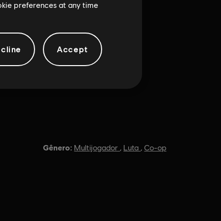
ookie preferences at any time
cline
Accept
Gênero:
Multijogador
,
Luta
,
Co-op