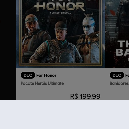
DLC
For Honor
DLC
F
Pacote Heróis Ultimate
Banidores 
R$ 199,99