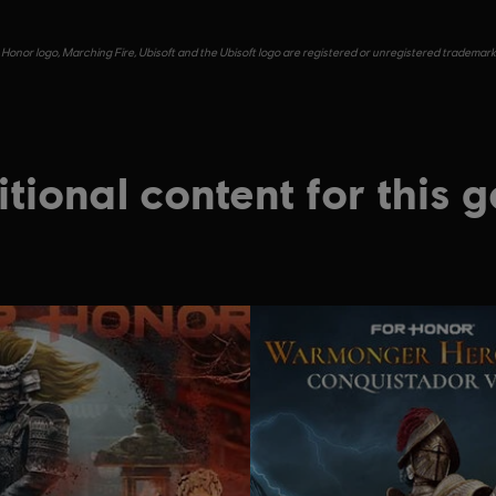
Honor logo, Marching Fire, Ubisoft and the Ubisoft logo are registered or unregistered trademark
tional content for this 