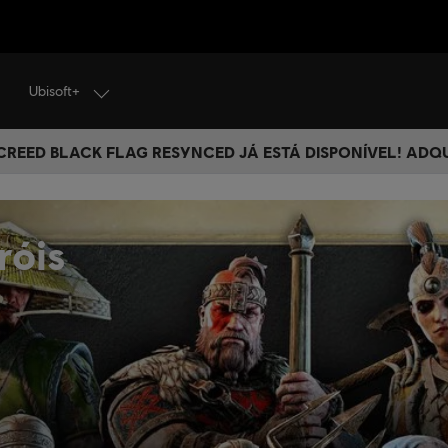
Ubisoft+
 CREED BLACK FLAG RESYNCED JÁ ESTÁ DISPONÍVEL! ADQ
róis