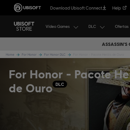
Download Ubisoft Connect
Help
Vídeo Games
DLC
Ofertas
ASSASSIN'S
Home
For Honor
For Honor DLC
For Honor - Pacote Heróis de Ouro
For Honor - Pacote He
de Ouro
DLC