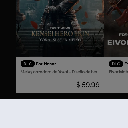
DLC
For Honor
DLC
F
Meiko, cazadora de Yokai – Diseño de héroe Kensei
$ 59.99