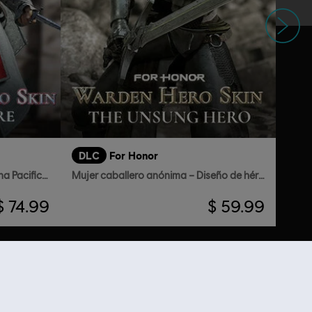
Siguiente
DLC
For Honor
Ezio Auditore – Diseño de heroína Pacificadora
Mujer caballero anónima – Diseño de héroe Guardián
$ 74.99
$ 59.99