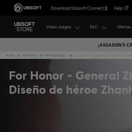
Download Ubisoft Connect
Help
Video Juegos
DLC
Ofertas
¡ASSASSIN’S 
Home
For Honor
For Honor DLC
For Honor - General Zhi - Diseño de h
For Honor - General Zh
Diseño de héroe Zhan