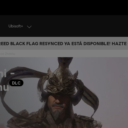
Ubisoft+
CREED BLACK FLAG RESYNCED YA ESTÁ DISPONIBLE! HAZTE
éroe Zhanhu
i -
hu
DLC