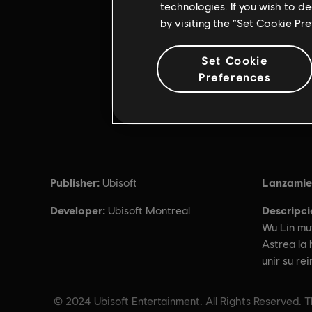
technologies. If you wish to d
by visiting the “Set Cookie Pr
Set Cookie
Preferences
Publisher:
Lanzamie
Ubisoft
Developer:
Descripci
Ubisoft Montreal
Wu Lin mu
Astrea la 
unir su re
© 2024 Ubisoft Entertainment. All Rights Reserved. Th