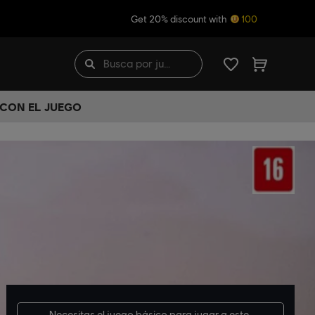
Get 20% discount with
100
 CON EL JUEGO
Necesitas el
juego básico
para jugar a este