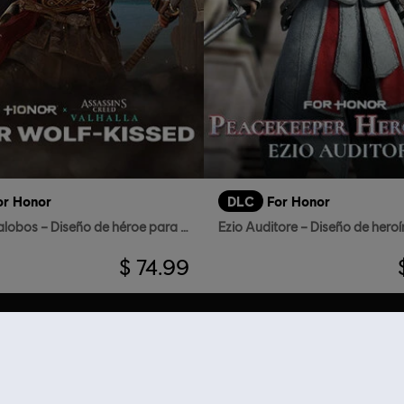
or Honor
DLC
For Honor
Eivor Matalobos – Diseño de héroe para el Bersérker
$ 74.99
RECOMENDACIONES