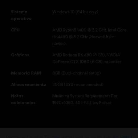
información sobre The Crew
Sistema
Windows 10 (64 bit only)
Motorfest.
operativo
CPU
AMD Ryzen5 1400 @ 3.2 GHz, Intel Core
i5-4460 @ 3.2 GHz (Haswell &/or
newer)
Gráficos
AMD Radeon RX 480 (8 GB), NVIDIA
GeForce GTX 1060 (6 GB), or better
Memoria RAM
8GB (Dual-channel setup)
Almacenamiento
40GB (SSD recommended)
Notas
Minimum System Requirements For
adicionales
1920x1080, 30 FPS, Low Preset
Looking for the latest PC video games? Look no further than the
Ubisoft