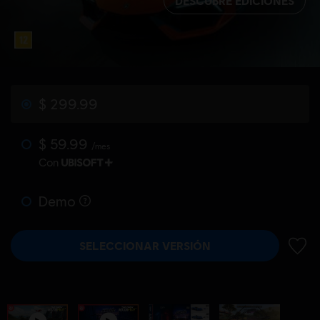
DESCUBRE EDICIONES
$ 299.99
$ 59.99
/mes
Con
Demo
SELECCIONAR VERSIÓN
AÑADI