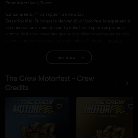
Developer:
Ivory Tower
Lanzamiento:
14 de septiembre de 2023
Descripción:
¡Te damos la bienvenida a Motorfest, la experiencia
de conducción en mundo abierto definitiva! Explora un precioso
campo de juegos hawaiano que se actualiza constantemente con
nuevas ubicaciones, desafíos y vehículos. ¡Pruébalo
ver más
Rating :
ver más
Language:
Inglés (Sonido, Interfaz, Subtítulos)
Francés (Sonido, Interfaz, Subtítulos)
ver más
Platforms:
Language:
PC (Digital), PS4/PS5 (Digital), Xbox (Digital), Steam
Genre:
Racing
Activation:
Añadido automáticamente a la biblioteca de Ubisoft
Connect para PC
Condiciones del PC:
Necesitas una cuenta Ubisoft e instalar la