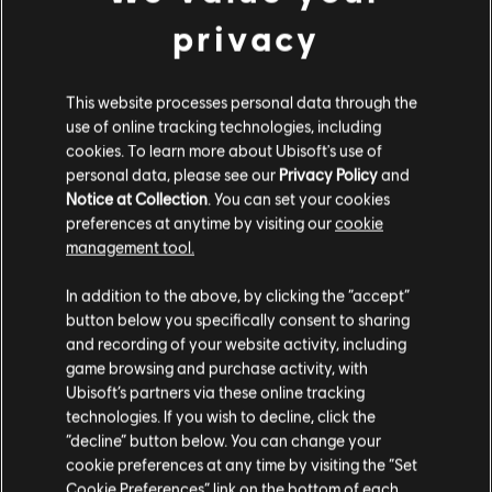
privacy
This website processes personal data through the
use of online tracking technologies, including
cookies. To learn more about Ubisoft's use of
personal data, please see our
Privacy Policy
and
Notice at Collection
. You can set your cookies
preferences at anytime by visiting our
cookie
management tool.
Creemos que estás en
Estados Unidos
.
In addition to the above, by clicking the “accept”
button below you specifically consent to sharing
Por favor, visita nuestra Store local para realizar
and recording of your website activity, including
tu compra.
game browsing and purchase activity, with
Ubisoft’s partners via these online tracking
technologies. If you wish to decline, click the
Permanecer en esta Store
“decline” button below. You can change your
cookie preferences at any time by visiting the “Set
Additional content for The Crew
Actualizar mi localidad
17
Cookie Preferences” link on the bottom of each