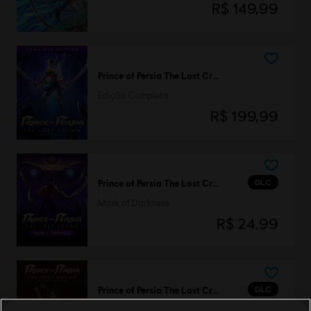
R$ 149,99
Prince of Persia The Lost Crown
Edição Completa
R$ 199,99
DLC
Prince of Persia The Lost Crown
Mask of Darkness
R$ 24,99
DLC
Prince of Persia The Lost Crown
Visual Dois Tronos