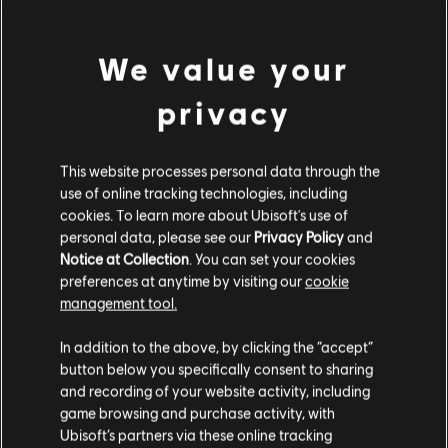
R$ 14,99
We value your
privacy
DLC
Prince of Persia The Lost Crown
Visual Príncipe das Trevas
This website processes personal data through the
R$ 14,99
use of online tracking technologies, including
cookies. To learn more about Ubisoft's use of
personal data, please see our
Privacy Policy
and
Notice at Collection
. You can set your cookies
DLC
Prince of Persia The Lost Crown
preferences at anytime by visiting our
cookie
management tool.
Pacote de Atualização Completo
R$ 49,99
Parece que você está no país
United States
.
In addition to the above, by clicking the “accept”
button below you specifically consent to sharing
Visite nossa Store local para fazer sua compra.
and recording of your website activity, including
game browsing and purchase activity, with
Mostrando
6
de
6
itens
Ubisoft’s partners via these online tracking