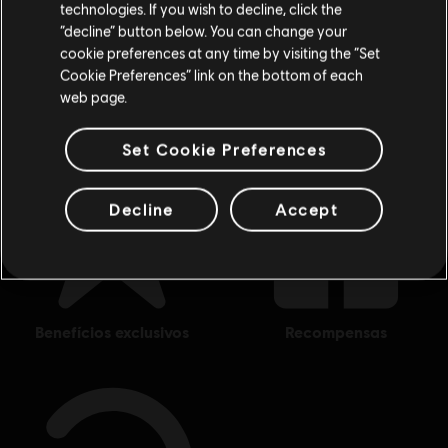
technologies. If you wish to decline, click the
Fique na Store atual
“decline” button below. You can change your
cookie preferences at any time by visiting the “Set
Mudar para a loja do país Portugal
Compre seus jogos favoritos online na Ubisoft Store oficial do Brasil.
Cookie Preferences” link on the bottom of each
Produtos novos, edições exclusivas e promoções incríveis: só o melhor da
Ver mais
Ubisoft! A Ubisoft Store Brasil conta com as melhores aventuras …
web page.
Set Cookie Preferences
Decline
Accept
benefícios exclusivos
recompensas