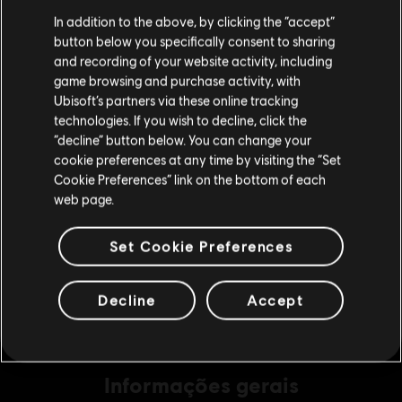
R$ 14,99
Parece que você está no país
United States
.
In addition to the above, by clicking the “accept”
button below you specifically consent to sharing
Visite nossa Store local para fazer sua compra.
and recording of your website activity, including
game browsing and purchase activity, with
DLC
Far Cry New Dawn
Ubisoft’s partners via these online tracking
7250 Credits
technologies. If you wish to decline, click the
Fique na Store atual
R$ 149,99
“decline” button below. You can change your
cookie preferences at any time by visiting the “Set
Mudar para a loja do país Portugal
Cookie Preferences” link on the bottom of each
web page.
DLC
Far Cry New Dawn
4550 Credits
Set Cookie Preferences
R$ 104,99
Decline
Accept
Informações gerais