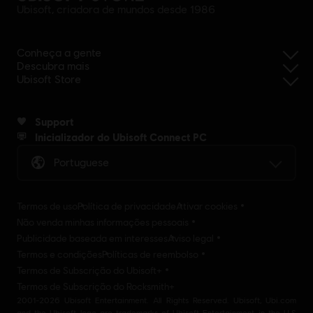
Ubisoft, criadora de mundos desde 1986
Conheça a gente
Descubra mais
Ubisoft Store
Support
Inicializador do Ubisoft Connect PC
Portuguese
Termos de uso
Política de privacidade
Ativar cookies
Não venda minhas informações pessoais
Publicidade baseada em interesses
Aviso legal
Termos e condições
Políticas de reembolso
Termos de Subscrição do Ubisoft+
Termos de Subscrição do Rocksmith+
2001-2026 Ubisoft Entertainment. All Rights Reserved. Ubisoft, Ubi.com
and the Ubisoft logo are trademarks of Ubisoft Entertainment in the U.S