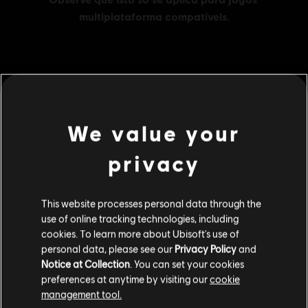
MENU
COMPRAR AGORA
We value your
Additional content for this game:
privacy
DLC
Far Cry New Dawn
1050 Credits
This website processes personal data through the
R$ 29,99
use of online tracking technologies, including
cookies. To learn more about Ubisoft's use of
personal data, please see our
Privacy Policy
and
Notice at Collection
. You can set your cookies
DLC
Far Cry New Dawn
preferences at anytime by visiting our
cookie
management tool.
500 Credits