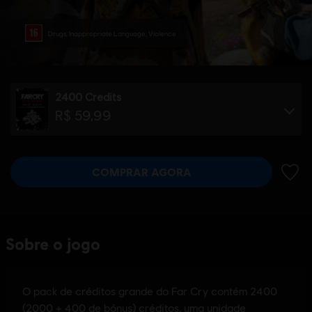
Drugs, Inappropriate Language, Violence
2400 Credits
R$ 59,99
COMPRAR AGORA
ADIC