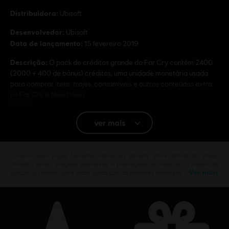
Distribuidora:
Ubisoft
Desenvolvedor:
Ubisoft
Data de lançamento:
15 fevereiro 2019
Descrição:
O pack de créditos grande do Far Cry contém 2400
(2000 + 400 de bónus) créditos, uma unidade monetária usada
para comprar itens, trajes, consumíveis e outros conteúdos extra
no Far Cry® New Dawn.
Classificação
Drugs, Inappropriate Language, Violence
ver mais
Plataformas:
PC (Digital)
Ativação:
Adicionado Automaticamente a sua Biblioteca Uplay.
Compre seus jogos favoritos online na Ubisoft Store oficial do Brasil.
Produtos novos, edições exclusivas e promoções incríveis: só o melhor da
Ver mais
Ubisoft! A Ubisoft Store Brasil conta com as melhores aventuras …
© 2019 Ubisoft Entertainment. All Rights Reserved. Far
Cry, Ubisoft, and the Ubisoft logo are registered or
unregistered trademarks of Ubisoft Entertainment in the
US and/or other countries. Based on Crytek’s original Far
Cry directed by Cevat Yerli. Powered by Crytek’s