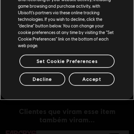
game browsing and purchase activity, with
Ubisoft’s partners via these online tracking
DLC
Far Cry 6
technologies. If you wish to decline, click the
Fique na Store atual
Lost Between Worlds
“decline” button below. You can change your
R$ 99,99
cookie preferences at any time by visiting the “Set
Mudar para a loja do país Portugal
Cookie Preferences” link on the bottom of each
web page.
DLC
Far Cry 6
Set Cookie Preferences
Game of the Year Upgrade Pass
R$ 299,99
Decline
Accept
Clientes que viram esse item
também viram...