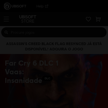
Help
ASSASSIN'S CREED BLACK FLAG RESYNCED JÁ ESTÁ
DISPONÍVEL! ADQUIRA O JOGO
Far Cry 6 DLC 1
Vaas:
Insanidade
DLC