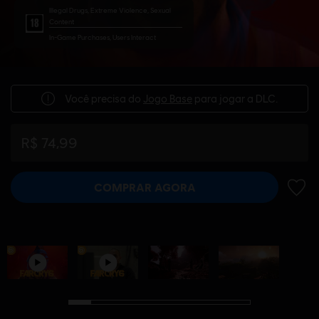
Illegal Drugs, Extreme Violence, Sexual
Content
In-Game Purchases, Users Interact
Você precisa do
Jogo Base
para jogar a DLC.
R$ 74,99
COMPRAR AGORA
ADIC