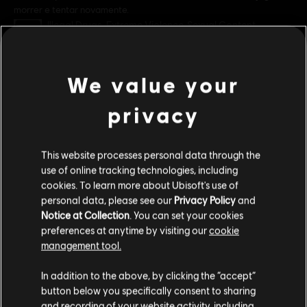
morrer e tentar novamente.
Classificação
Illegal Drugs, Extreme Violence, Sexual Content
In-Game Purchases, Users Interact
ver mais
Gênero:
Multijogador
,
Mundo aberto
,
Tiro
We value your
Ativação:
Adicionado Automaticamente a sua Biblioteca Ubisoft
Connect para PC
Additional content for this game:
privacy
Condições do PC:
Você precisa de uma conta Ubisoft e instalar o
aplicativo Ubisoft Connect para reproduzir este conteúdo.
DLC
Far Cry 6
This website processes personal data through the
Episódio DLC 2 – Pagan: Controle
use of online tracking technologies, including
© 2021 Ubisoft Entertainment. All Rights Reserved. Far Cry, Ubisoft, and the Ubisoft logo
cookies. To learn more about Ubisoft's use of
R$ 74,99
personal data, please see our
Privacy Policy
and
are trademarks of Ubisoft Entertainment in the US and/or other countries.
Notice at Collection
. You can set your cookies
preferences at anytime by visiting our
cookie
DLC
Far Cry 6
management tool.
Colapso
Parece que você está no país
United States
.
In addition to the above, by clicking the “accept”
R$ 74,99
button below you specifically consent to sharing
Visite nossa Store local para fazer sua compra.
and recording of your website activity, including