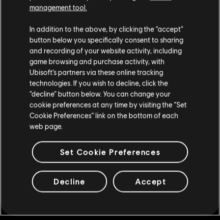
management tool.
DLC
Far Cry 6
Large Pack
Parece que você está no país
United States
.
In addition to the above, by clicking the “accept”
R$ 139,99
button below you specifically consent to sharing
Visite nossa Store local para fazer sua compra.
and recording of your website activity, including
game browsing and purchase activity, with
Ubisoft’s partners via these online tracking
DLC
Far Cry 6
technologies. If you wish to decline, click the
Fique na Store atual
Medium Pack
“decline” button below. You can change your
cookie preferences at any time by visiting the “Set
R$ 79,99
Mudar para a loja do país Portugal
Cookie Preferences” link on the bottom of each
web page.
DLC
Far Cry 6
Set Cookie Preferences
Base Pack
R$ 19,99
Decline
Accept