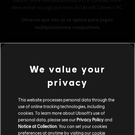
MENU
COMPRAR AGORA
We value your
Additional content for this game:
privacy
DLC
Far Cry 6
This website processes personal data through the
use of online tracking technologies, including
X-Large Pack
cookies. To learn more about Ubisoft's use of
R$ 199,99
personal data, please see our
Privacy Policy
and
Notice at Collection
. You can set your cookies
preferences at anytime by visiting our
cookie