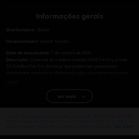
Informações gerais
Distribuidora:
Ubisoft
Desenvolvedor:
Ubisoft Toronto
Data de lançamento:
7 de outubro de 2021
Descrição:
O pacote de créditos contém 1.000 Far Cry, e mais
50 Créditos Far Cry de bônus, que podem ser usados para
desbloquear itens extras, dinheiro do jogo, recursos e muito mais.
Classificação
ver mais
Plataformas:
PC (Digital)
Gênero:
Tiro
Compre seus jogos favoritos online na Ubisoft Store oficial do Brasil.
Ativação:
Adicionado Automaticamente a sua Biblioteca Ubisoft
Produtos novos, edições exclusivas e promoções incríveis: só o melhor da
Ver mais
Connect para PC
Ubisoft! A Ubisoft Store Brasil conta com as melhores aventuras …
Condições do PC:
Você precisa de uma conta Ubisoft e instalar o