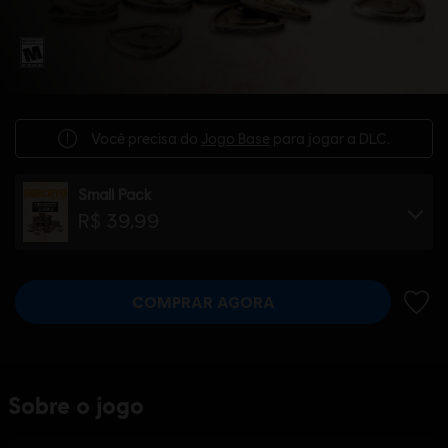
Você precisa do
Jogo Base
para jogar a DLC.
Small Pack
R$ 39,99
COMPRAR AGORA
ADIC