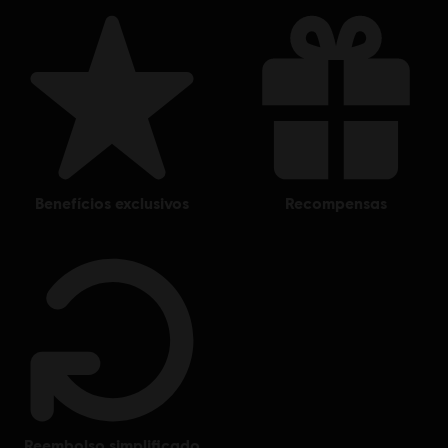
aplicativo Ubisoft Connect para reproduzir este conteúdo.
© 2021 Ubisoft Entertainment. All Rights Reserved. Far Cry, Ubisoft, and the Ubisoft logo
are trademarks of Ubisoft Entertainment in the US and/or other countries. Based on
Crytek’s original Far Cry directed by Cevat Yerli. Powered by Crytek’s technology
“CryEngine.”
benefícios exclusivos
recompensas
reembolso simplificado