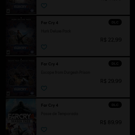
DLC
Far Cry 4
Hurk Deluxe Pack
R$ 22,99
DLC
Far Cry 4
Escape from Durgesh Prison
R$ 29,99
DLC
Far Cry 4
Passe de Temporada
R$ 89,99