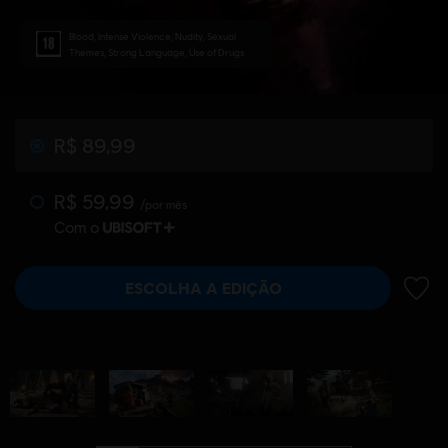
Blood, Intense Violence, Nudity, Sexual
Themes, Strong Language, Use of Drugs
R$ 89,99
R$ 59,99
/por mês
Com o
ESCOLHA A EDIÇÃO
ADIC