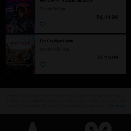
FAR CRY 3 - BLOOD DRAGON
Classic Edition
R$ 44,99
Far Cry New Dawn
Standard Edition
R$ 119,99
Compre seus jogos favoritos online na Ubisoft Store oficial do Brasil.
Produtos novos, edições exclusivas e promoções incríveis: só o melhor da
Ver mais
Ubisoft! A Ubisoft Store Brasil conta com as melhores aventuras …