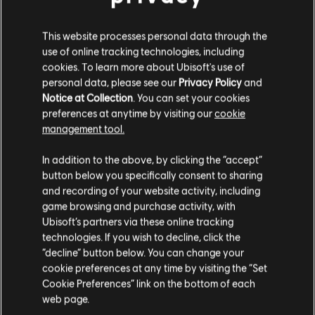
This website processes personal data through the
use of online tracking technologies, including
cookies. To learn more about Ubisoft's use of
personal data, please see our
Privacy Policy
and
Notice at Collection
. You can set your cookies
preferences at anytime by visiting our
cookie
management tool.
Informações gerais
Parece que você está no país
United States
.
In addition to the above, by clicking the “accept”
button below you specifically consent to sharing
Distribuidora:
Ubisoft
Visite nossa Store local para fazer sua compra.
and recording of your website activity, including
Desenvolvedor:
Ubisoft
game browsing and purchase activity, with
Ubisoft’s partners via these online tracking
Data de lançamento:
18 de novembro de 2014
technologies. If you wish to decline, click the
Fique na Store atual
Descrição:
Criado a partir do DNA do seu premiado antecessor,
“decline” button below. You can change your
Far Cry® 4 oferece a experiência mais expansiva e envolvente de
cookie preferences at any time by visiting the “Set
Mudar para a loja do país Portugal
Far Cry® até agora, em um mundo totalmente novo, maciço e
Cookie Preferences” link on the bottom of each
aberto. Com o modo cooperativo integrado de mundo aberto
web page.
veja mais