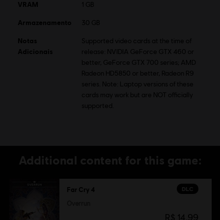
VRAM
Crytek’s technology “CryEngine.”
1 GB
Armazenamento
30 GB
Notas
Supported video cards at the time of
Adicionais
release: NVIDIA GeForce GTX 460 or
better, GeForce GTX 700 series; AMD
Radeon HD5850 or better, Radeon R9
series. Note: Laptop versions of these
cards may work but are NOT officially
supported.
Additional content for this game:
DLC
Far Cry 4
Overrun
R$ 14,99