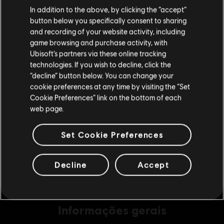
Parece que você está no país
United States
.
In addition to the above, by clicking the “accept”
button below you specifically consent to sharing
Visite nossa Store local para fazer sua compra.
and recording of your website activity, including
DLC
Brawlhalla
game browsing and purchase activity, with
Ubisoft’s partners via these online tracking
140 MC
technologies. If you wish to decline, click the
R$ 23,99
Fique na Store atual
“decline” button below. You can change your
cookie preferences at any time by visiting the “Set
Mudar para a loja do país Portugal
Cookie Preferences” link on the bottom of each
web page.
DLC
Brawlhalla
340 MC
Set Cookie Preferences
R$ 47,99
Decline
Accept
Informações gerais