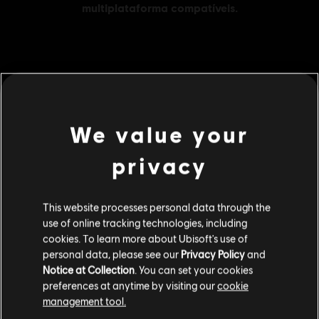
MENU
COMPRAR AGORA
We value your
Additional content for this game:
privacy
DLC
Brawlhalla
1000 MC
This website processes personal data through the
R$ 128,99
use of online tracking technologies, including
cookies. To learn more about Ubisoft's use of
personal data, please see our
Privacy Policy
and
Notice at Collection
. You can set your cookies
DLC
Brawlhalla
preferences at anytime by visiting our
cookie
1600 MC
management tool.
R$ 184,99