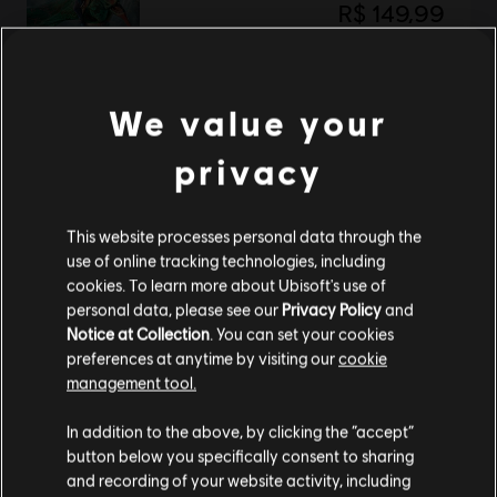
R$ 149,99
We value your
Mostrando
1
de
1
itens
Compre seus jogos favoritos online na Ubisoft Store oficial do Brasil.
privacy
Produtos novos, edições exclusivas e promoções incríveis: só o melhor da
Ver mais
Ubisoft! A Ubisoft Store Brasil conta com as melhores aventuras …
This website processes personal data through the
use of online tracking technologies, including
cookies. To learn more about Ubisoft's use of
personal data, please see our
Privacy Policy
and
Notice at Collection
. You can set your cookies
preferences at anytime by visiting our
cookie
management tool.
Parece que você está no país
United States
.
In addition to the above, by clicking the “accept”
button below you specifically consent to sharing
benefícios exclusivos
recompensas
Visite nossa Store local para fazer sua compra.
and recording of your website activity, including