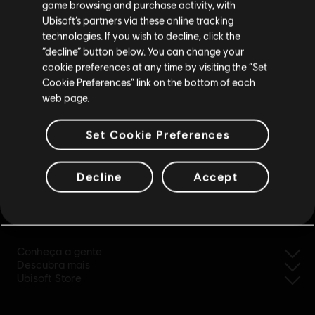
game browsing and purchase activity, with
Ubisoft’s partners via these online tracking
technologies. If you wish to decline, click the
Fique na Store atual
“decline” button below. You can change your
cookie preferences at any time by visiting the “Set
Mudar para a loja do país Portugal
Cookie Preferences” link on the bottom of each
web page.
Set Cookie Preferences
reembolso simplificado
Decline
Accept
Ubisoft, criadora de mundos desde 1986
Conheça a gente
Descubra mais
Ubisoft Store