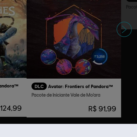
Pacot
Próximo
 Pandora™
DLC
Avatar: Frontiers of Pandora™
Pacote de Iniciante Vale de Mo'ara
 124,99
R$ 91,99