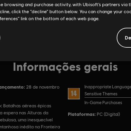
me browsing and purchase activity, with Ubisoft’s partners via t
ecline, click the “decline” button below. You can change your c
eferences” link on the bottom of each web page.
De
Informações gerais
lançamento:
Classificação
28 de novembro
Inappropriate Language,
Sensitive Themes
In-Game Purchases
:
Batalhas aéreas épicas
a espera nas Alturas da
Plataformas:
PC (Digital)
ebulosa, uma inesquecível
ntanhosa inédita na Fronteira