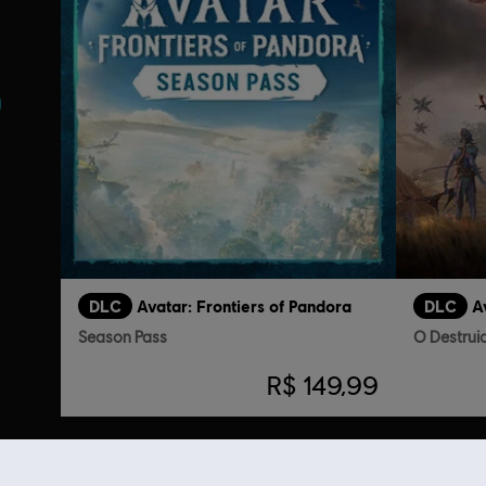
DLC
Avatar: Frontiers of Pandora
DLC
A
Season Pass
O Destrui
R$ 149,99