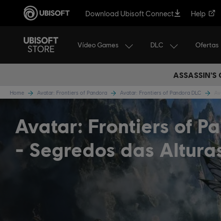
Download Ubisoft Connect
Help
Vídeo Games
DLC
Ofertas
ASSASSIN'S
Home
Avatar: Frontiers of Pandora
Avatar: Frontiers of Pandora DLC
Av
Avatar: Frontiers of P
- Segredos das Altura