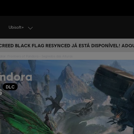
Ubisoft+
 CREED BLACK FLAG RESYNCED JÁ ESTÁ DISPONÍVEL! ADQ
atar: Frontiers of Pandora - Segredos das Alturas
andora
s
DLC