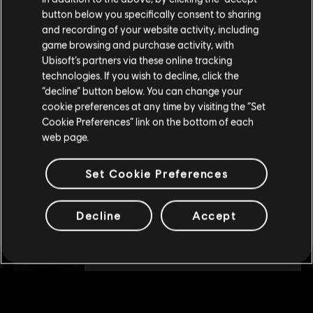
DLC
Assassin's Creed Syndicate
button below you specifically consent to sharing
The Dreadful Crimes
Visite nossa Store local para fazer sua compra.
and recording of your website activity, including
R$ 14,99
game browsing and purchase activity, with
Ubisoft’s partners via these online tracking
technologies. If you wish to decline, click the
Fique na Store atual
“decline” button below. You can change your
DLC
Assassin's Creed Syndicate
cookie preferences at any time by visiting the “Set
Mudar para a loja do país Portugal
Streets of London Pack
Cookie Preferences” link on the bottom of each
R$ 20,99
web page.
Set Cookie Preferences
DLC
Assassin's Creed Syndicate
Jack The Ripper
Decline
Accept
R$ 44,99