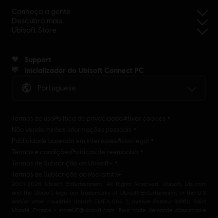
Conheça a gente
Descubra mais
Ubisoft Store
Support
Inicializador do Ubisoft Connect PC
Portuguese
Termos de uso
Política de privacidade
Ativar cookies
Não venda minhas informações pessoais
Publicidade baseada em interesses
Aviso legal
Termos e condições
Políticas de reembolso
Termos de Subscrição do Ubisoft+
Termos de Subscrição do Rocksmith+
2001-2026 Ubisoft Entertainment. All Rights Reserved. Ubisoft, Ubi.com
and the Ubisoft logo are trademarks of Ubisoft Entertainment in the U.S
and/or other countries Ubisoft EMEA SAS 2, avenue Pasteur 94160 Saint
Mandé, France - storeUE@ubisoft.com. Pour toute demande d’assistance