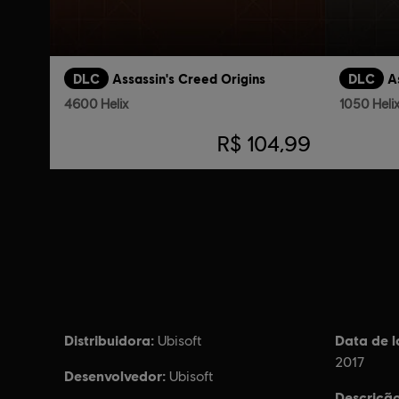
DLC
Assassin's Creed Origins
DLC
A
4600 Helix
1050 Heli
R$ 104,99
Distribuidora:
Data de 
Ubisoft
2017
Desenvolvedor:
Ubisoft
Descrição