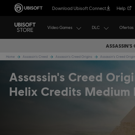
Download Ubisoft Connect
Help
Vídeo Games
DLC
Ofertas
ASSASSIN'S
Home
Assassin's Creed
Assassin's Creed Origins
Assassin's Creed Orig
Assassin's Creed Origi
Helix Credits Medium