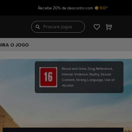
Recebe 20% de desconto com
100*
UIRA O JOGO
Blood and Gore, Drug Reference,
Intense Violence, Nudity, Sexual
Content, Strong Language, Use of
Alcohol