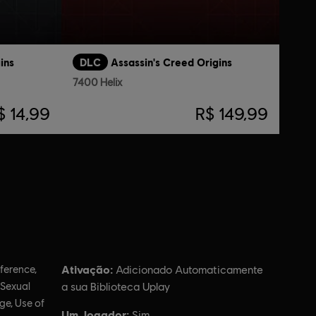
ins
DLC
Assassin's Creed Origins
7400 Helix
$ 14,99
R$ 149,99
Ativação:
ference,
Adicionado Automaticamente
 Sexual
a sua Biblioteca Uplay
ge, Use of
Um Jogador:
Sim