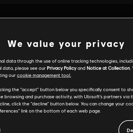
We value your privacy
l data through the use of online tracking technologies, includ
l data, please see our
Privacy Policy
and
Notice at Collection
.
ting our
cookie management tool.
licking the “accept” button below you specifically consent to s
me browsing and purchase activity, with Ubisoft’s partners via t
ecline, click the “decline” button below. You can change your c
INFORMAÇÕES GERAIS
eferences” link on the bottom of each web page.
De