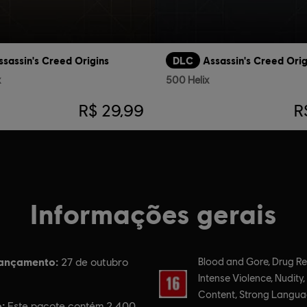
ssassin's Creed Origins
DLC
Assassin's Creed Orig
x
500 Helix
R$ 29,99
R
Informações gerais
lançamento:
Classificação
27 de outubro
Blood and Gore, Drug Re
Intense Violence, Nudity,
Content, Strong Langua
:
Este pacote contém 2.400