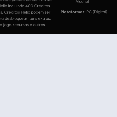
Alcohol
elix incluindo 400 Créditos
Plataformas:
PC (Digital)
s. Créditos Helix podem ser
a desbloquear itens extras,
o jogo, recursos e outros.
ts Reserved. Assassin’s Creed, Ubisoft, and the Ubisoft logo are trademarks of Ubisoft Entertainm
. Produtos novos, edições exclusivas e promoções incríveis: só o melhor da Ubisoft! A
e da The Division em The Division 2 ou junte-se às Forças Especiais em Rainbow Six 