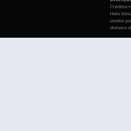
Créditos H
Helix bônu
usados par
dinheiro d
© 2017 Ubisoft Entertainment. All Righ
Compre seus jogos favoritos online na Ubisoft Store oficial do Brasil
sua própria odisseia em Assassin's Creed Odyssey, torne-se um agent