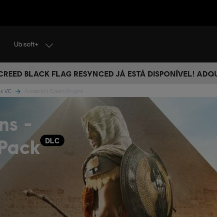
Ubisoft+
 CREED BLACK FLAG RESYNCED JÁ ESTÁ DISPONÍVEL! ADQ
ins VC
Assassin's Creed Origins
ns -
 Pack
DLC