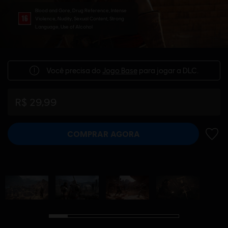
Blood and Gore, Drug Reference, Intense
Violence, Nudity, Sexual Content, Strong
Language, Use of Alcohol
Você precisa do
Jogo Base
para jogar a DLC.
R$ 29,99
COMPRAR AGORA
ADIC