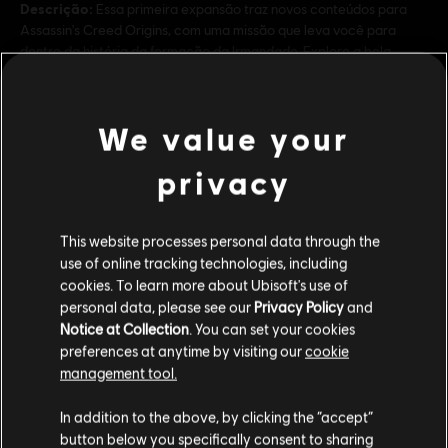
Descrição:
Essa primeira expansão traz novos conteúdos para
Assassin's Creed Origins, com uma missão que leva você para
dentro da história da formação da Irmandade. Explore a bela
região de Sinai e conheça novos personagens que lhe mostrarão
veja mais
Classificação
Blood and Gore, Drug Reference, Intense Violence,
ver mais
We value your
Nudity, Sexual Content, Strong Language, Use of
Alcohol
privacy
Additional content for this game:
Ativação:
Adicionado Automaticamente a sua Biblioteca Uplay
Multiplayer:
No
This website processes personal data through the
DLC
Assassin's Creed Origins
Um Jogador:
Sim
use of online tracking technologies, including
Expansion II: The Curse of the Pharaohs
cookies. To learn more about Ubisoft's use of
personal data, please see our
Privacy Policy
and
R$ 59,99
© 2017 Ubisoft Entertainment. All Rights Reserved.
Notice at Collection
. You can set your cookies
Assassin’s Creed, Ubisoft, and the Ubisoft logo are
preferences at anytime by visiting our
cookie
trademarks of Ubisoft Entertainment in the U.S. and/or
management tool.
other countries.
DLC
Assassin's Creed Origins
Parece que você está no país
United States
.
In addition to the above, by clicking the “accept”
Horus Pack
button below you specifically consent to sharing