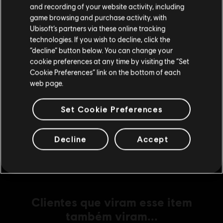
R$ 20,99
Visite nossa Store local para fazer sua compra.
and recording of your website activity, including
game browsing and purchase activity, with
Ubisoft’s partners via these online tracking
technologies. If you wish to decline, click the
DLC
Assassin's Creed Origins
Fique na Store atual
“decline” button below. You can change your
Deluxe Pack
cookie preferences at any time by visiting the “Set
Mudar para a loja do país Portugal
R$ 29,99
Cookie Preferences” link on the bottom of each
web page.
Set Cookie Preferences
DLC
Assassin's Creed Origins
Season Pass
R$ 119,99
Decline
Accept
Clientes que viram esse item
também viram...